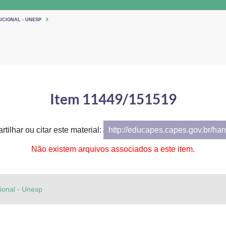
UCIONAL - UNESP
Item 11449/151519
tilhar ou citar este material:
http://educapes.capes.gov.br/h
Não existem arquivos associados a este item.
cional - Unesp