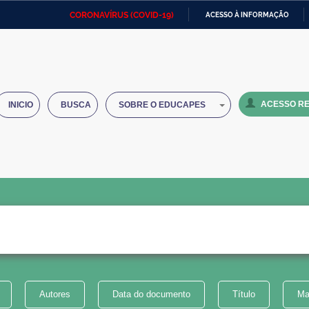
CORONAVÍRUS (COVID-19)
ACESSO À INFORMAÇÃO
Ministério da Defesa
Ministério das Relações
Mini
IR
Exteriores
PARA
O
Ministério da Cidadania
Ministério da Saúde
Mini
CONTEÚDO
ACESSO RE
INICIO
BUSCA
SOBRE O EDUCAPES
Ministério do Desenvolvimento
Controladoria-Geral da União
Minis
Regional
e do
Advocacia-Geral da União
Banco Central do Brasil
Plana
Autores
Data do documento
Título
Ma