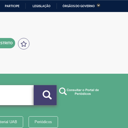
PARTICIPE
LEGISLAÇÃO
ÓRGÃOS DO GOVERNO
stério da Economia
Ministério da Infraestrutura
stério de Minas e Energia
Ministério da Ciência,
Tecnologia, Inovações e
Comunicações
STRITO
tério da Mulher, da Família
Secretaria-Geral
s Direitos Humanos
lto
terial UAB
Periódicos