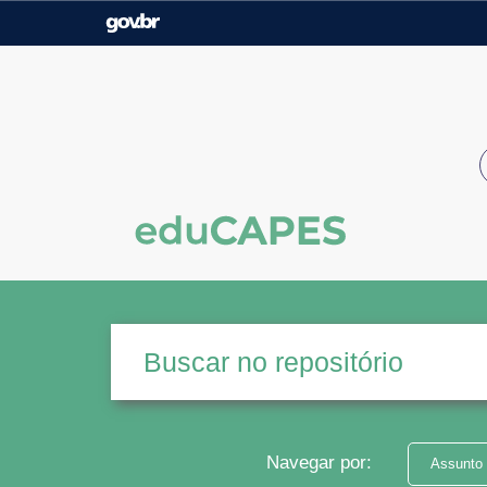
Casa Civil
Ministério da Justiça e
Segurança Pública
Ministério da Agricultura,
Ministério da Educação
Pecuária e Abastecimento
Ministério do Meio Ambiente
Ministério do Turismo
Secretaria de Governo
Gabinete de Segurança
Institucional
Navegar por:
Assunto