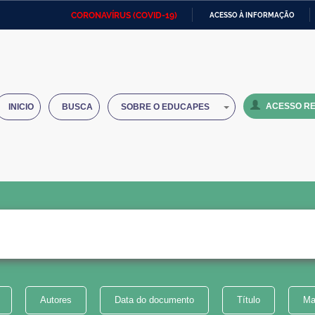
CORONAVÍRUS (COVID-19)
ACESSO À INFORMAÇÃO
Ministério da Defesa
Ministério das Relações
Mini
IR
Exteriores
PARA
O
Ministério da Cidadania
Ministério da Saúde
Mini
CONTEÚDO
ACESSO RE
INICIO
BUSCA
SOBRE O EDUCAPES
Ministério do Desenvolvimento
Controladoria-Geral da União
Minis
Regional
e do
Advocacia-Geral da União
Banco Central do Brasil
Plana
Autores
Data do documento
Título
Ma