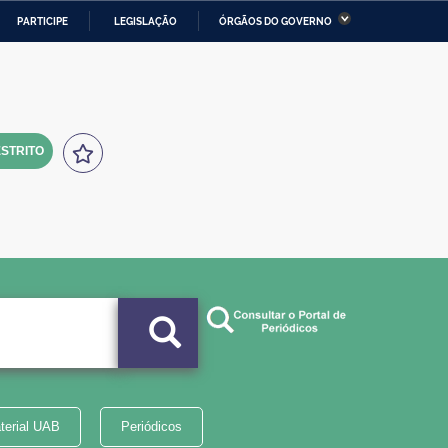
PARTICIPE
LEGISLAÇÃO
ÓRGÃOS DO GOVERNO
stério da Economia
Ministério da Infraestrutura
stério de Minas e Energia
Ministério da Ciência,
Tecnologia, Inovações e
Comunicações
STRITO
tério da Mulher, da Família
Secretaria-Geral
s Direitos Humanos
lto
terial UAB
Periódicos