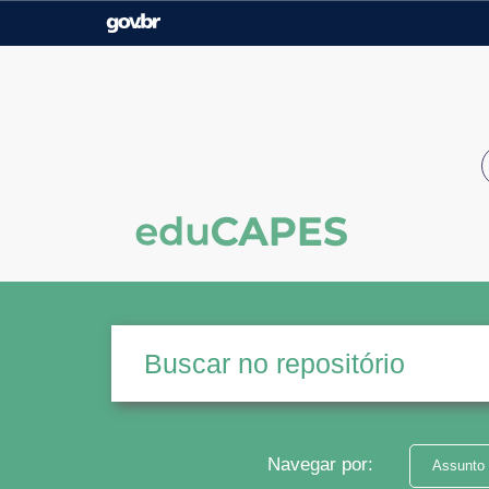
Casa Civil
Ministério da Justiça e
Segurança Pública
Ministério da Agricultura,
Ministério da Educação
Pecuária e Abastecimento
Ministério do Meio Ambiente
Ministério do Turismo
Secretaria de Governo
Gabinete de Segurança
Institucional
Navegar por:
Assunto