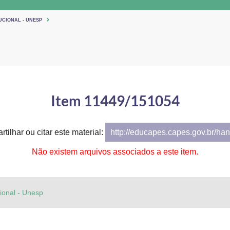
UCIONAL - UNESP
Item 11449/151054
tilhar ou citar este material:
http://educapes.capes.gov.br/h
Não existem arquivos associados a este item.
cional - Unesp