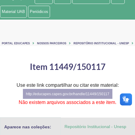
Ministério de Minas e Energia
Material UAB
Periódicos
Ministério da Ciência, Tecnologia, Inovações e Comunicações
Ministério do Meio Ambiente
PORTAL EDUCAPES
NOSSOS PARCEIROS
REPOSITÓRIO INSTITUCIONAL - UNESP
Ministério do Turismo
Ministério do Desenvolvimento Regional
Item 11449/150117
Controladoria-Geral da União
Use este link compartilhar ou citar este material:
Ministério da Mulher, da Família e dos Direitos Humanos
http://educapes.capes.gov.br/handle/11449/150117
Secretaria-Geral
Não existem arquivos associados a este item.
Secretaria de Governo
Repositório Institucional - Unesp
Aparece nas coleções:
Gabinete de Segurança Institucional