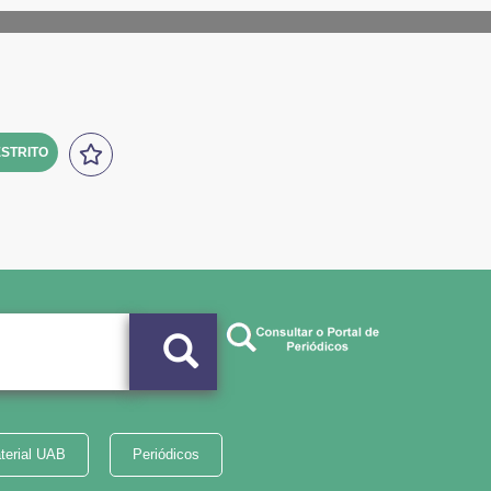
STRITO
terial UAB
Periódicos