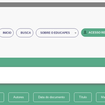
ACESSO RE
INICIO
BUSCA
SOBRE O EDUCAPES
Autores
Data do documento
Título
Ma