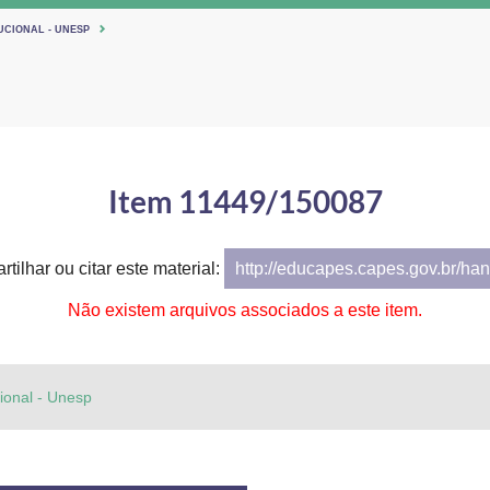
UCIONAL - UNESP
Item 11449/150087
tilhar ou citar este material:
http://educapes.capes.gov.br/h
Não existem arquivos associados a este item.
cional - Unesp