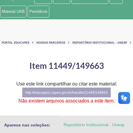
Ministério de Minas e Energia
Material UAB
Periódicos
Ministério da Ciência, Tecnologia, Inovações e Comunicações
Ministério do Meio Ambiente
PORTAL EDUCAPES
NOSSOS PARCEIROS
REPOSITÓRIO INSTITUCIONAL - UNESP
Ministério do Turismo
Ministério do Desenvolvimento Regional
Item 11449/149663
Controladoria-Geral da União
Use este link compartilhar ou citar este material:
Ministério da Mulher, da Família e dos Direitos Humanos
http://educapes.capes.gov.br/handle/11449/149663
Secretaria-Geral
Não existem arquivos associados a este item.
Secretaria de Governo
Repositório Institucional - Unesp
Aparece nas coleções:
Gabinete de Segurança Institucional