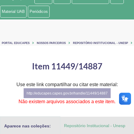
Ministério de Minas e Energia
Material UAB
Periódicos
Ministério da Ciência, Tecnologia, Inovações e Comunicações
Ministério do Meio Ambiente
PORTAL EDUCAPES
NOSSOS PARCEIROS
REPOSITÓRIO INSTITUCIONAL - UNESP
Ministério do Turismo
Ministério do Desenvolvimento Regional
Item 11449/14887
Controladoria-Geral da União
Use este link compartilhar ou citar este material:
Ministério da Mulher, da Família e dos Direitos Humanos
http://educapes.capes.gov.br/handle/11449/14887
Secretaria-Geral
Não existem arquivos associados a este item.
Secretaria de Governo
Repositório Institucional - Unesp
Aparece nas coleções:
Gabinete de Segurança Institucional