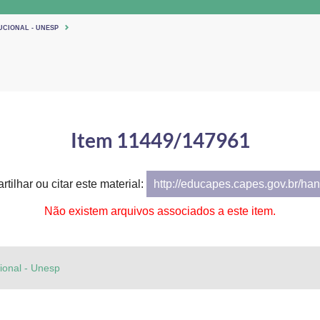
UCIONAL - UNESP
Item 11449/147961
tilhar ou citar este material:
http://educapes.capes.gov.br/h
Não existem arquivos associados a este item.
cional - Unesp