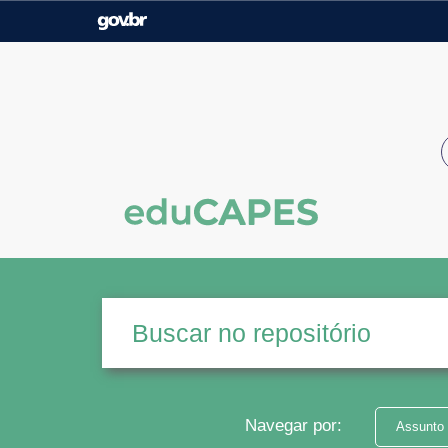
Casa Civil
Ministério da Justiça e
Segurança Pública
Ministério da Agricultura,
Ministério da Educação
Pecuária e Abastecimento
Ministério do Meio Ambiente
Ministério do Turismo
Secretaria de Governo
Gabinete de Segurança
Institucional
Navegar por:
Assunto