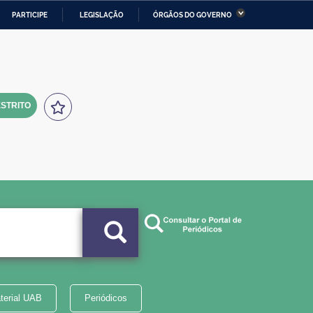
PARTICIPE
LEGISLAÇÃO
ÓRGÃOS DO GOVERNO
stério da Economia
Ministério da Infraestrutura
stério de Minas e Energia
Ministério da Ciência,
Tecnologia, Inovações e
Comunicações
STRITO
tério da Mulher, da Família
Secretaria-Geral
s Direitos Humanos
lto
terial UAB
Periódicos