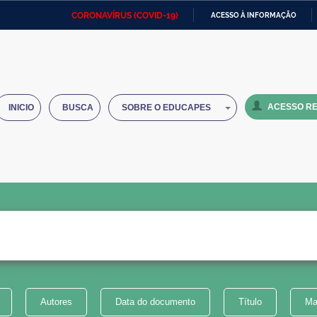
CORONAVÍRUS (COVID-19)
ACESSO À INFORMAÇÃO
Ministério da Defesa
Ministério das Relações
Mini
IR
Exteriores
PARA
O
Ministério da Cidadania
Ministério da Saúde
Mini
CONTEÚDO
ACESSO RE
INICIO
BUSCA
SOBRE O EDUCAPES
Ministério do Desenvolvimento
Controladoria-Geral da União
Minis
Regional
e do
Advocacia-Geral da União
Banco Central do Brasil
Plana
Autores
Data do documento
Título
Ma