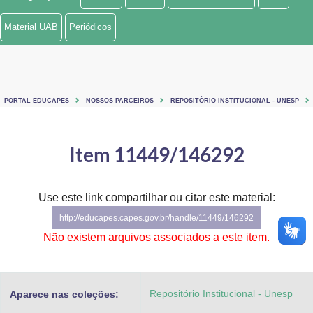
Ministério de Minas e Energia
Material UAB
Periódicos
Ministério da Ciência, Tecnologia, Inovações e Comunicações
Ministério do Meio Ambiente
PORTAL EDUCAPES
NOSSOS PARCEIROS
REPOSITÓRIO INSTITUCIONAL - UNESP
Ministério do Turismo
Ministério do Desenvolvimento Regional
Item 11449/146292
Controladoria-Geral da União
Use este link compartilhar ou citar este material:
Ministério da Mulher, da Família e dos Direitos Humanos
http://educapes.capes.gov.br/handle/11449/146292
Secretaria-Geral
Não existem arquivos associados a este item.
Secretaria de Governo
Repositório Institucional - Unesp
Aparece nas coleções:
Gabinete de Segurança Institucional