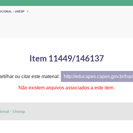
UCIONAL - UNESP
Item 11449/146137
tilhar ou citar este material:
http://educapes.capes.gov.br/h
Não existem arquivos associados a este item.
cional - Unesp