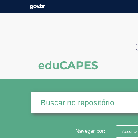
Casa Civil
Ministério da Justiça e
Segurança Pública
Ministério da Agricultura,
Ministério da Educação
Pecuária e Abastecimento
Ministério do Meio Ambiente
Ministério do Turismo
Secretaria de Governo
Gabinete de Segurança
Institucional
Navegar por:
Assunto