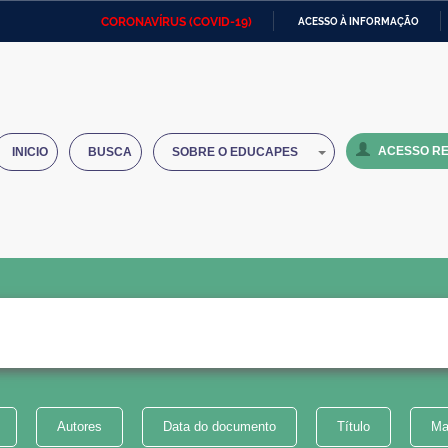
CORONAVÍRUS (COVID-19)
ACESSO À INFORMAÇÃO
Ministério da Defesa
Ministério das Relações
Mini
IR
Exteriores
PARA
O
Ministério da Cidadania
Ministério da Saúde
Mini
CONTEÚDO
ACESSO RE
INICIO
BUSCA
SOBRE O EDUCAPES
Ministério do Desenvolvimento
Controladoria-Geral da União
Minis
Regional
e do
Advocacia-Geral da União
Banco Central do Brasil
Plana
Autores
Data do documento
Título
Ma