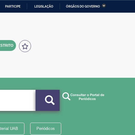
PARTICIPE
LEGISLAÇÃO
ÓRGÃOS DO GOVERNO
stério da Economia
Ministério da Infraestrutura
stério de Minas e Energia
Ministério da Ciência,
Tecnologia, Inovações e
Comunicações
STRITO
tério da Mulher, da Família
Secretaria-Geral
s Direitos Humanos
lto
terial UAB
Periódicos