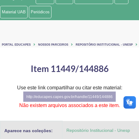
Ministério de Minas e Energia
Material UAB
Periódicos
Ministério da Ciência, Tecnologia, Inovações e Comunicações
Ministério do Meio Ambiente
PORTAL EDUCAPES
NOSSOS PARCEIROS
REPOSITÓRIO INSTITUCIONAL - UNESP
Ministério do Turismo
Ministério do Desenvolvimento Regional
Item 11449/144886
Controladoria-Geral da União
Use este link compartilhar ou citar este material:
Ministério da Mulher, da Família e dos Direitos Humanos
http://educapes.capes.gov.br/handle/11449/144886
Secretaria-Geral
Não existem arquivos associados a este item.
Secretaria de Governo
Repositório Institucional - Unesp
Aparece nas coleções:
Gabinete de Segurança Institucional