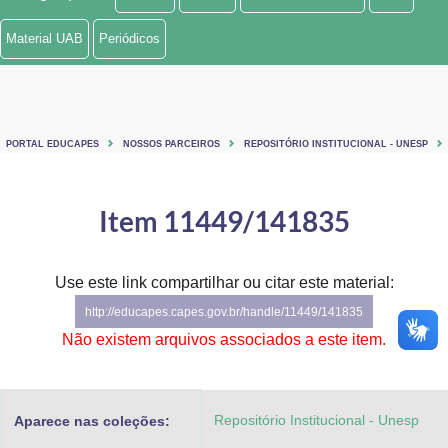
Ministério de Minas e Energia
Material UAB
Periódicos
Ministério da Ciência, Tecnologia, Inovações e Comunicações
Ministério do Meio Ambiente
PORTAL EDUCAPES
NOSSOS PARCEIROS
REPOSITÓRIO INSTITUCIONAL - UNESP
Ministério do Turismo
Ministério do Desenvolvimento Regional
Item 11449/141835
Controladoria-Geral da União
Use este link compartilhar ou citar este material:
Ministério da Mulher, da Família e dos Direitos Humanos
http://educapes.capes.gov.br/handle/11449/141835
Secretaria-Geral
Não existem arquivos associados a este item.
Secretaria de Governo
Repositório Institucional - Unesp
Aparece nas coleções:
Gabinete de Segurança Institucional