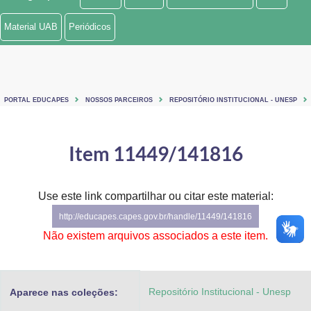
Ministério de Minas e Energia
Material UAB
Periódicos
Ministério da Ciência, Tecnologia, Inovações e Comunicações
Ministério do Meio Ambiente
PORTAL EDUCAPES
NOSSOS PARCEIROS
REPOSITÓRIO INSTITUCIONAL - UNESP
Ministério do Turismo
Ministério do Desenvolvimento Regional
Item 11449/141816
Controladoria-Geral da União
Use este link compartilhar ou citar este material:
Ministério da Mulher, da Família e dos Direitos Humanos
http://educapes.capes.gov.br/handle/11449/141816
Secretaria-Geral
Não existem arquivos associados a este item.
Secretaria de Governo
Repositório Institucional - Unesp
Aparece nas coleções:
Gabinete de Segurança Institucional