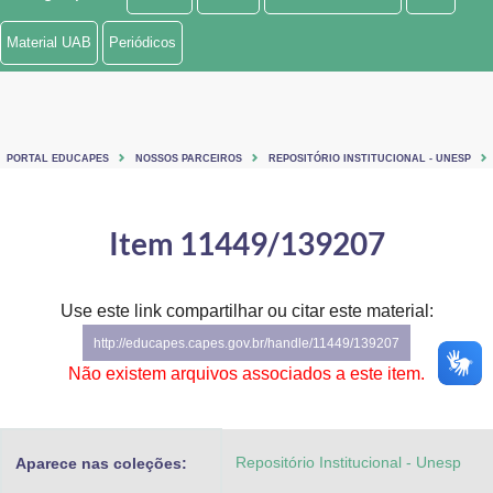
Ministério de Minas e Energia
Material UAB
Periódicos
Ministério da Ciência, Tecnologia, Inovações e Comunicações
Ministério do Meio Ambiente
PORTAL EDUCAPES
NOSSOS PARCEIROS
REPOSITÓRIO INSTITUCIONAL - UNESP
Ministério do Turismo
Ministério do Desenvolvimento Regional
Item 11449/139207
Controladoria-Geral da União
Use este link compartilhar ou citar este material:
Ministério da Mulher, da Família e dos Direitos Humanos
http://educapes.capes.gov.br/handle/11449/139207
Secretaria-Geral
Não existem arquivos associados a este item.
Secretaria de Governo
Repositório Institucional - Unesp
Aparece nas coleções:
Gabinete de Segurança Institucional