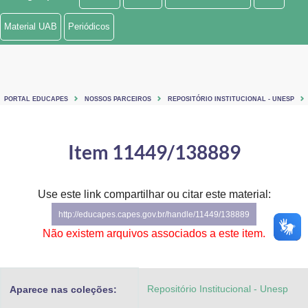
Ministério de Minas e Energia
Material UAB
Periódicos
Ministério da Ciência, Tecnologia, Inovações e Comunicações
Ministério do Meio Ambiente
PORTAL EDUCAPES
NOSSOS PARCEIROS
REPOSITÓRIO INSTITUCIONAL - UNESP
Ministério do Turismo
Ministério do Desenvolvimento Regional
Item 11449/138889
Controladoria-Geral da União
Use este link compartilhar ou citar este material:
Ministério da Mulher, da Família e dos Direitos Humanos
http://educapes.capes.gov.br/handle/11449/138889
Secretaria-Geral
Não existem arquivos associados a este item.
Secretaria de Governo
Repositório Institucional - Unesp
Aparece nas coleções:
Gabinete de Segurança Institucional