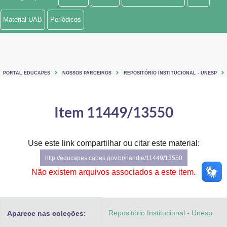
Ministério de Minas e Energia
Material UAB
Periódicos
Ministério da Ciência, Tecnologia, Inovações e Comunicações
Ministério do Meio Ambiente
PORTAL EDUCAPES
NOSSOS PARCEIROS
REPOSITÓRIO INSTITUCIONAL - UNESP
Ministério do Turismo
Ministério do Desenvolvimento Regional
Item 11449/13550
Controladoria-Geral da União
Use este link compartilhar ou citar este material:
Ministério da Mulher, da Família e dos Direitos Humanos
http://educapes.capes.gov.br/handle/11449/13550
Secretaria-Geral
Não existem arquivos associados a este item.
Secretaria de Governo
Repositório Institucional - Unesp
Aparece nas coleções:
Gabinete de Segurança Institucional