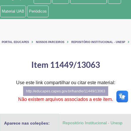
Ministério de Minas e Energia
Material UAB
Periódicos
Ministério da Ciência, Tecnologia, Inovações e Comunicações
Ministério do Meio Ambiente
PORTAL EDUCAPES
NOSSOS PARCEIROS
REPOSITÓRIO INSTITUCIONAL - UNESP
Ministério do Turismo
Ministério do Desenvolvimento Regional
Item 11449/13063
Controladoria-Geral da União
Use este link compartilhar ou citar este material:
Ministério da Mulher, da Família e dos Direitos Humanos
http://educapes.capes.gov.br/handle/11449/13063
Secretaria-Geral
Não existem arquivos associados a este item.
Secretaria de Governo
Repositório Institucional - Unesp
Aparece nas coleções:
Gabinete de Segurança Institucional