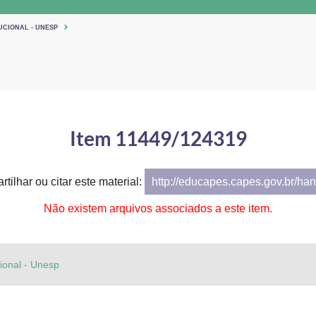
UCIONAL - UNESP
Item 11449/124319
tilhar ou citar este material:
http://educapes.capes.gov.br/h
Não existem arquivos associados a este item.
cional - Unesp