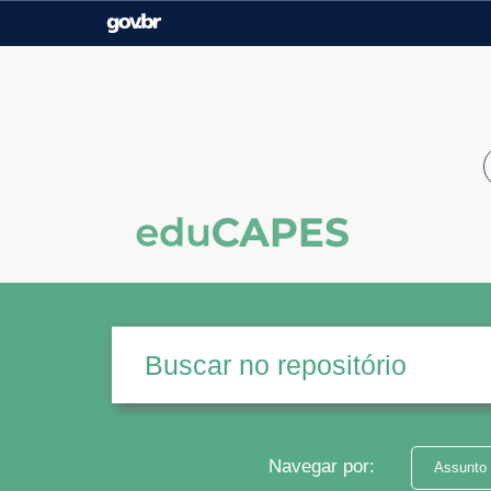
Casa Civil
Ministério da Justiça e
Segurança Pública
Ministério da Agricultura,
Ministério da Educação
Pecuária e Abastecimento
Ministério do Meio Ambiente
Ministério do Turismo
Secretaria de Governo
Gabinete de Segurança
Institucional
Navegar por:
Assunto