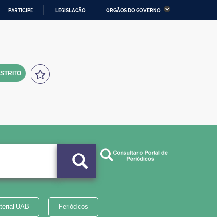
PARTICIPE
LEGISLAÇÃO
ÓRGÃOS DO GOVERNO
stério da Economia
Ministério da Infraestrutura
stério de Minas e Energia
Ministério da Ciência,
Tecnologia, Inovações e
Comunicações
STRITO
tério da Mulher, da Família
Secretaria-Geral
s Direitos Humanos
lto
terial UAB
Periódicos