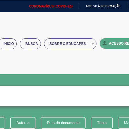
CORONAVÍRUS (COVID-19)
ACESSO À INFORMAÇÃO
Ministério da Defesa
Ministério das Relações
Mini
IR
Exteriores
PARA
O
Ministério da Cidadania
Ministério da Saúde
Mini
CONTEÚDO
ACESSO RE
INICIO
BUSCA
SOBRE O EDUCAPES
Ministério do Desenvolvimento
Controladoria-Geral da União
Minis
Regional
e do
Advocacia-Geral da União
Banco Central do Brasil
Plana
Autores
Data do documento
Título
Ma