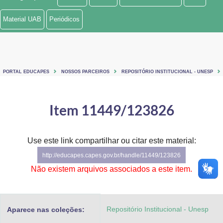
Ministério de Minas e Energia
Material UAB
Periódicos
Ministério da Ciência, Tecnologia, Inovações e Comunicações
Ministério do Meio Ambiente
PORTAL EDUCAPES
NOSSOS PARCEIROS
REPOSITÓRIO INSTITUCIONAL - UNESP
Ministério do Turismo
Ministério do Desenvolvimento Regional
Item 11449/123826
Controladoria-Geral da União
Use este link compartilhar ou citar este material:
Ministério da Mulher, da Família e dos Direitos Humanos
http://educapes.capes.gov.br/handle/11449/123826
Secretaria-Geral
Não existem arquivos associados a este item.
Secretaria de Governo
Repositório Institucional - Unesp
Aparece nas coleções:
Gabinete de Segurança Institucional