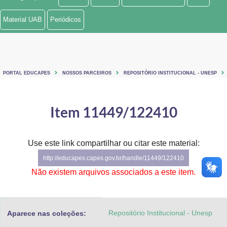
Ministério de Minas e Energia
Material UAB
Periódicos
Ministério da Ciência, Tecnologia, Inovações e Comunicações
Ministério do Meio Ambiente
PORTAL EDUCAPES
NOSSOS PARCEIROS
REPOSITÓRIO INSTITUCIONAL - UNESP
Ministério do Turismo
Ministério do Desenvolvimento Regional
Item 11449/122410
Controladoria-Geral da União
Use este link compartilhar ou citar este material:
Ministério da Mulher, da Família e dos Direitos Humanos
http://educapes.capes.gov.br/handle/11449/122410
Secretaria-Geral
Não existem arquivos associados a este item.
Secretaria de Governo
Repositório Institucional - Unesp
Aparece nas coleções:
Gabinete de Segurança Institucional