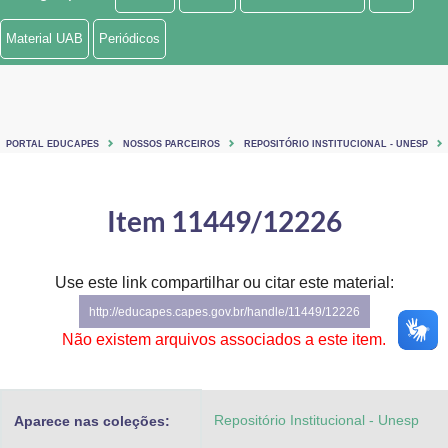
Ministério de Minas e Energia
Material UAB
Periódicos
Ministério da Ciência, Tecnologia, Inovações e Comunicações
Ministério do Meio Ambiente
PORTAL EDUCAPES
NOSSOS PARCEIROS
REPOSITÓRIO INSTITUCIONAL - UNESP
Ministério do Turismo
Ministério do Desenvolvimento Regional
Item 11449/12226
Controladoria-Geral da União
Use este link compartilhar ou citar este material:
Ministério da Mulher, da Família e dos Direitos Humanos
http://educapes.capes.gov.br/handle/11449/12226
Secretaria-Geral
Não existem arquivos associados a este item.
Secretaria de Governo
Repositório Institucional - Unesp
Aparece nas coleções:
Gabinete de Segurança Institucional