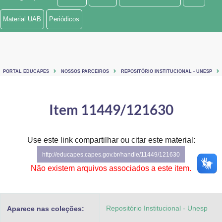
Ministério de Minas e Energia
Material UAB
Periódicos
Ministério da Ciência, Tecnologia, Inovações e Comunicações
Ministério do Meio Ambiente
PORTAL EDUCAPES
NOSSOS PARCEIROS
REPOSITÓRIO INSTITUCIONAL - UNESP
Ministério do Turismo
Ministério do Desenvolvimento Regional
Item 11449/121630
Controladoria-Geral da União
Use este link compartilhar ou citar este material:
Ministério da Mulher, da Família e dos Direitos Humanos
http://educapes.capes.gov.br/handle/11449/121630
Secretaria-Geral
Não existem arquivos associados a este item.
Secretaria de Governo
Repositório Institucional - Unesp
Aparece nas coleções:
Gabinete de Segurança Institucional