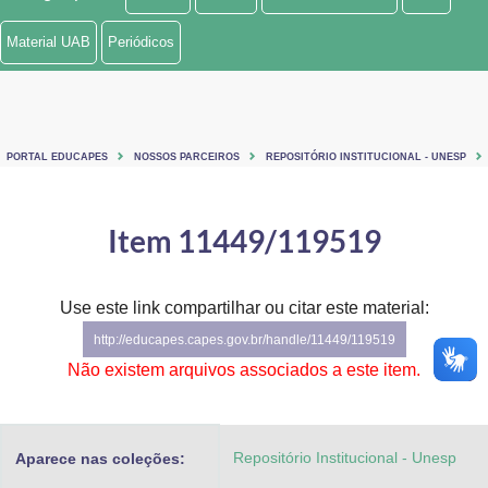
Ministério de Minas e Energia
Material UAB
Periódicos
Ministério da Ciência, Tecnologia, Inovações e Comunicações
Ministério do Meio Ambiente
PORTAL EDUCAPES
NOSSOS PARCEIROS
REPOSITÓRIO INSTITUCIONAL - UNESP
Ministério do Turismo
Ministério do Desenvolvimento Regional
Item 11449/119519
Controladoria-Geral da União
Use este link compartilhar ou citar este material:
Ministério da Mulher, da Família e dos Direitos Humanos
http://educapes.capes.gov.br/handle/11449/119519
Secretaria-Geral
Não existem arquivos associados a este item.
Secretaria de Governo
Repositório Institucional - Unesp
Aparece nas coleções:
Gabinete de Segurança Institucional