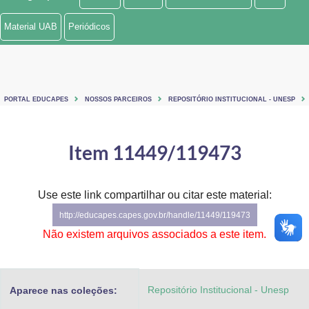
Ministério de Minas e Energia
Material UAB
Periódicos
Ministério da Ciência, Tecnologia, Inovações e Comunicações
Ministério do Meio Ambiente
PORTAL EDUCAPES
NOSSOS PARCEIROS
REPOSITÓRIO INSTITUCIONAL - UNESP
Ministério do Turismo
Ministério do Desenvolvimento Regional
Item 11449/119473
Controladoria-Geral da União
Use este link compartilhar ou citar este material:
Ministério da Mulher, da Família e dos Direitos Humanos
http://educapes.capes.gov.br/handle/11449/119473
Secretaria-Geral
Não existem arquivos associados a este item.
Secretaria de Governo
Repositório Institucional - Unesp
Aparece nas coleções:
Gabinete de Segurança Institucional