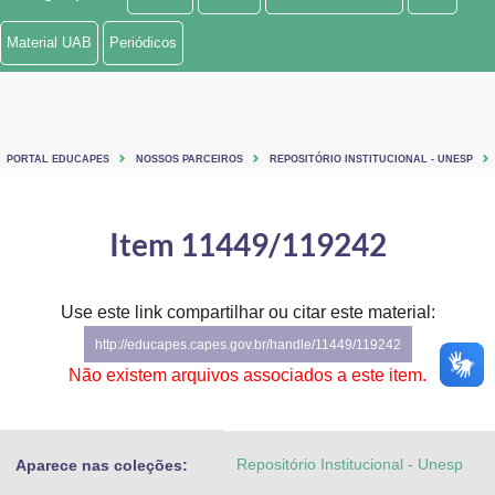
Ministério de Minas e Energia
Material UAB
Periódicos
Ministério da Ciência, Tecnologia, Inovações e Comunicações
Ministério do Meio Ambiente
PORTAL EDUCAPES
NOSSOS PARCEIROS
REPOSITÓRIO INSTITUCIONAL - UNESP
Ministério do Turismo
Ministério do Desenvolvimento Regional
Item 11449/119242
Controladoria-Geral da União
Use este link compartilhar ou citar este material:
Ministério da Mulher, da Família e dos Direitos Humanos
http://educapes.capes.gov.br/handle/11449/119242
Secretaria-Geral
Não existem arquivos associados a este item.
Secretaria de Governo
Repositório Institucional - Unesp
Aparece nas coleções:
Gabinete de Segurança Institucional