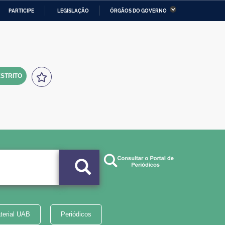
PARTICIPE
LEGISLAÇÃO
ÓRGÃOS DO GOVERNO
stério da Economia
Ministério da Infraestrutura
stério de Minas e Energia
Ministério da Ciência,
Tecnologia, Inovações e
Comunicações
STRITO
tério da Mulher, da Família
Secretaria-Geral
s Direitos Humanos
lto
terial UAB
Periódicos