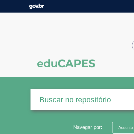
Casa Civil
Ministério da Justiça e
Segurança Pública
Ministério da Agricultura,
Ministério da Educação
Pecuária e Abastecimento
Ministério do Meio Ambiente
Ministério do Turismo
Secretaria de Governo
Gabinete de Segurança
Institucional
Navegar por:
Assunto