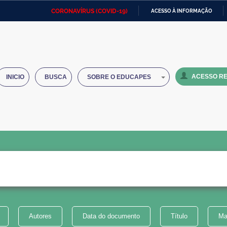
CORONAVÍRUS (COVID-19)
ACESSO À INFORMAÇÃO
Ministério da Defesa
Ministério das Relações
Mini
IR
Exteriores
PARA
O
Ministério da Cidadania
Ministério da Saúde
Mini
CONTEÚDO
ACESSO RE
INICIO
BUSCA
SOBRE O EDUCAPES
Ministério do Desenvolvimento
Controladoria-Geral da União
Minis
Regional
e do
Advocacia-Geral da União
Banco Central do Brasil
Plana
Autores
Data do documento
Título
Ma