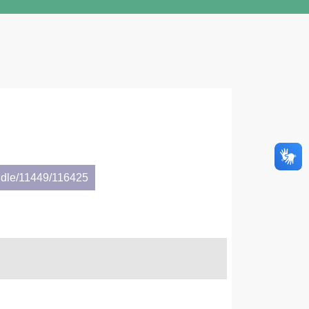
ndle/11449/116425