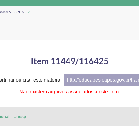
UCIONAL - UNESP
Item 11449/116425
tilhar ou citar este material:
http://educapes.capes.gov.br/ha
Não existem arquivos associados a este item.
cional - Unesp