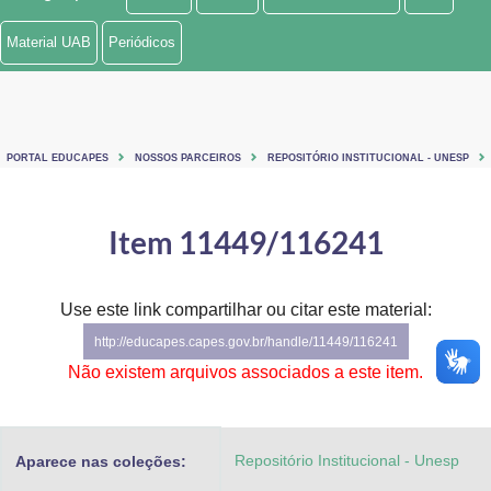
Ministério de Minas e Energia
Material UAB
Periódicos
Ministério da Ciência, Tecnologia, Inovações e Comunicações
Ministério do Meio Ambiente
PORTAL EDUCAPES
NOSSOS PARCEIROS
REPOSITÓRIO INSTITUCIONAL - UNESP
Ministério do Turismo
Ministério do Desenvolvimento Regional
Item 11449/116241
Controladoria-Geral da União
Use este link compartilhar ou citar este material:
Ministério da Mulher, da Família e dos Direitos Humanos
http://educapes.capes.gov.br/handle/11449/116241
Secretaria-Geral
Não existem arquivos associados a este item.
Secretaria de Governo
Repositório Institucional - Unesp
Aparece nas coleções:
Gabinete de Segurança Institucional