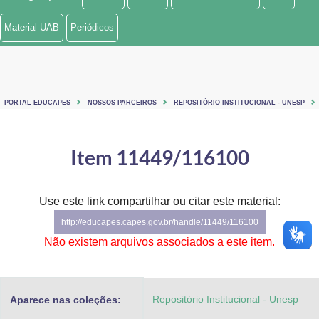
Ministério de Minas e Energia
Material UAB
Periódicos
Ministério da Ciência, Tecnologia, Inovações e Comunicações
Ministério do Meio Ambiente
PORTAL EDUCAPES
NOSSOS PARCEIROS
REPOSITÓRIO INSTITUCIONAL - UNESP
Ministério do Turismo
Ministério do Desenvolvimento Regional
Item 11449/116100
Controladoria-Geral da União
Use este link compartilhar ou citar este material:
Ministério da Mulher, da Família e dos Direitos Humanos
http://educapes.capes.gov.br/handle/11449/116100
Secretaria-Geral
Não existem arquivos associados a este item.
Secretaria de Governo
Repositório Institucional - Unesp
Aparece nas coleções:
Gabinete de Segurança Institucional