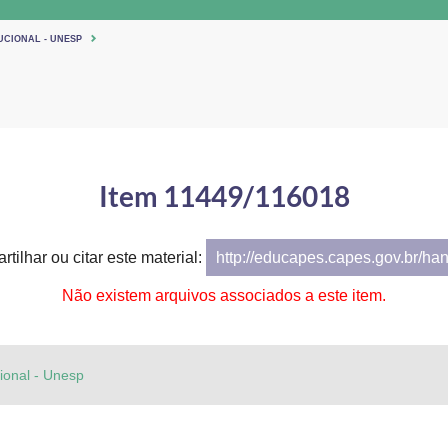
UCIONAL - UNESP
Item 11449/116018
tilhar ou citar este material:
http://educapes.capes.gov.br/ha
Não existem arquivos associados a este item.
cional - Unesp