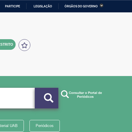
PARTICIPE
LEGISLAÇÃO
ÓRGÃOS DO GOVERNO
stério da Economia
Ministério da Infraestrutura
stério de Minas e Energia
Ministério da Ciência,
Tecnologia, Inovações e
Comunicações
STRITO
tério da Mulher, da Família
Secretaria-Geral
s Direitos Humanos
lto
terial UAB
Periódicos