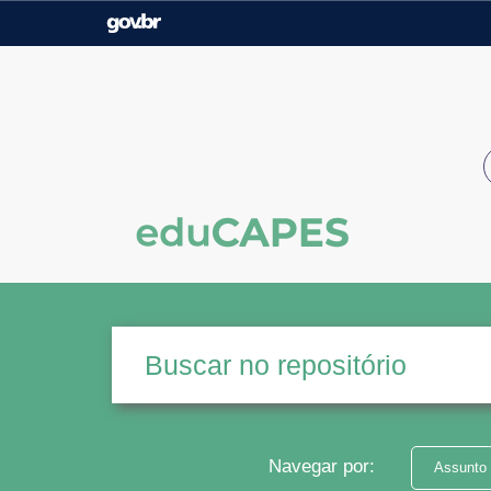
Casa Civil
Ministério da Justiça e
Segurança Pública
Ministério da Agricultura,
Ministério da Educação
Pecuária e Abastecimento
Ministério do Meio Ambiente
Ministério do Turismo
Secretaria de Governo
Gabinete de Segurança
Institucional
Navegar por:
Assunto