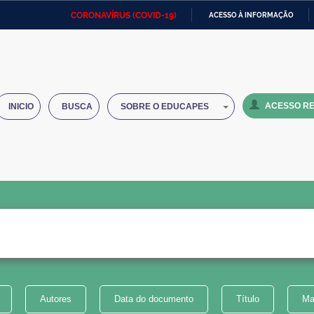
CORONAVÍRUS (COVID-19)
ACESSO À INFORMAÇÃO
Ministério da Defesa
Ministério das Relações
Mini
IR
Exteriores
PARA
O
Ministério da Cidadania
Ministério da Saúde
Mini
CONTEÚDO
ACESSO RE
INICIO
BUSCA
SOBRE O EDUCAPES
Ministério do Desenvolvimento
Controladoria-Geral da União
Minis
Regional
e do
Advocacia-Geral da União
Banco Central do Brasil
Plana
Autores
Data do documento
Título
Ma