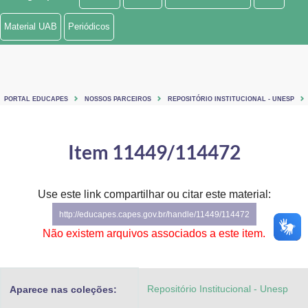
Ministério de Minas e Energia
Material UAB
Periódicos
Ministério da Ciência, Tecnologia, Inovações e Comunicações
Ministério do Meio Ambiente
PORTAL EDUCAPES
NOSSOS PARCEIROS
REPOSITÓRIO INSTITUCIONAL - UNESP
Ministério do Turismo
Ministério do Desenvolvimento Regional
Item 11449/114472
Controladoria-Geral da União
Use este link compartilhar ou citar este material:
Ministério da Mulher, da Família e dos Direitos Humanos
http://educapes.capes.gov.br/handle/11449/114472
Secretaria-Geral
Não existem arquivos associados a este item.
Secretaria de Governo
Repositório Institucional - Unesp
Aparece nas coleções:
Gabinete de Segurança Institucional