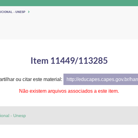
UCIONAL - UNESP
Item 11449/113285
tilhar ou citar este material:
http://educapes.capes.gov.br/ha
Não existem arquivos associados a este item.
cional - Unesp