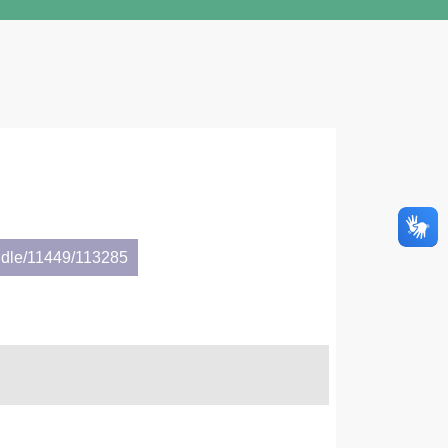
ndle/11449/113285