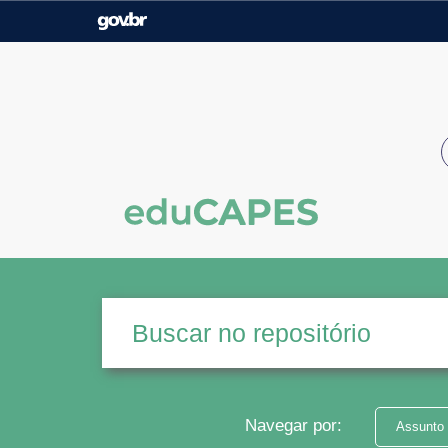
Casa Civil
Ministério da Justiça e
Segurança Pública
Ministério da Agricultura,
Ministério da Educação
Pecuária e Abastecimento
Ministério do Meio Ambiente
Ministério do Turismo
Secretaria de Governo
Gabinete de Segurança
Institucional
Navegar por:
Assunto