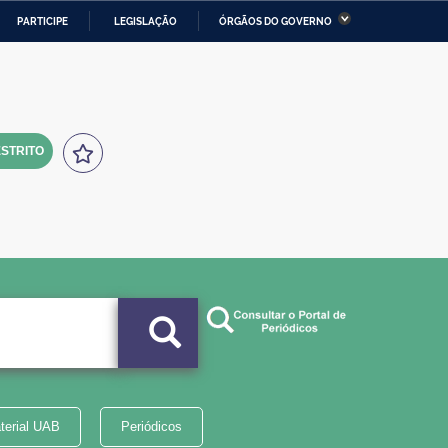
PARTICIPE
LEGISLAÇÃO
ÓRGÃOS DO GOVERNO
stério da Economia
Ministério da Infraestrutura
stério de Minas e Energia
Ministério da Ciência,
Tecnologia, Inovações e
Comunicações
STRITO
tério da Mulher, da Família
Secretaria-Geral
s Direitos Humanos
lto
terial UAB
Periódicos