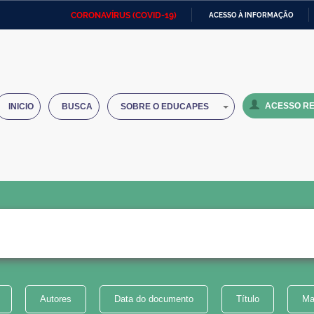
CORONAVÍRUS (COVID-19)
ACESSO À INFORMAÇÃO
Ministério da Defesa
Ministério das Relações
Mini
IR
Exteriores
PARA
O
Ministério da Cidadania
Ministério da Saúde
Mini
CONTEÚDO
ACESSO RE
INICIO
BUSCA
SOBRE O EDUCAPES
Ministério do Desenvolvimento
Controladoria-Geral da União
Minis
Regional
e do
Advocacia-Geral da União
Banco Central do Brasil
Plana
Autores
Data do documento
Título
Ma