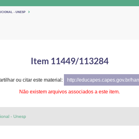
UCIONAL - UNESP
Item 11449/113284
tilhar ou citar este material:
http://educapes.capes.gov.br/ha
Não existem arquivos associados a este item.
cional - Unesp