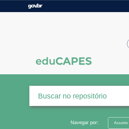
Casa Civil
Ministério da Justiça e
Segurança Pública
Ministério da Agricultura,
Ministério da Educação
Pecuária e Abastecimento
Ministério do Meio Ambiente
Ministério do Turismo
Secretaria de Governo
Gabinete de Segurança
Institucional
Navegar por:
Assunto