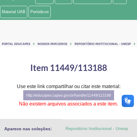
Ministério de Minas e Energia
Material UAB
Periódicos
Ministério da Ciência, Tecnologia, Inovações e Comunicações
Ministério do Meio Ambiente
PORTAL EDUCAPES
NOSSOS PARCEIROS
REPOSITÓRIO INSTITUCIONAL - UNESP
Ministério do Turismo
Ministério do Desenvolvimento Regional
Item 11449/113188
Controladoria-Geral da União
Use este link compartilhar ou citar este material:
Ministério da Mulher, da Família e dos Direitos Humanos
http://educapes.capes.gov.br/handle/11449/113188
Secretaria-Geral
Não existem arquivos associados a este item.
Secretaria de Governo
Repositório Institucional - Unesp
Aparece nas coleções:
Gabinete de Segurança Institucional