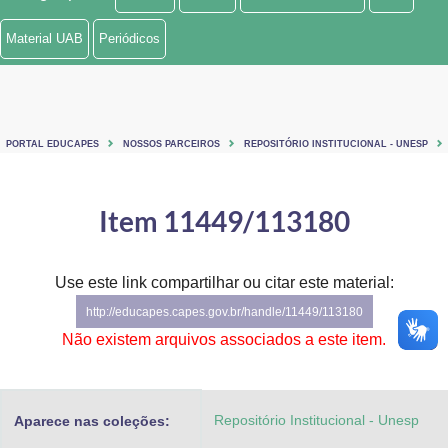
Ministério de Minas e Energia
Material UAB
Periódicos
Ministério da Ciência, Tecnologia, Inovações e Comunicações
Ministério do Meio Ambiente
PORTAL EDUCAPES
NOSSOS PARCEIROS
REPOSITÓRIO INSTITUCIONAL - UNESP
Ministério do Turismo
Ministério do Desenvolvimento Regional
Item 11449/113180
Controladoria-Geral da União
Use este link compartilhar ou citar este material:
Ministério da Mulher, da Família e dos Direitos Humanos
http://educapes.capes.gov.br/handle/11449/113180
Secretaria-Geral
Não existem arquivos associados a este item.
Secretaria de Governo
Repositório Institucional - Unesp
Aparece nas coleções:
Gabinete de Segurança Institucional