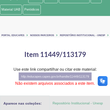
Ministério de Minas e Energia
Material UAB
Periódicos
Ministério da Ciência, Tecnologia, Inovações e Comunicações
Ministério do Meio Ambiente
PORTAL EDUCAPES
NOSSOS PARCEIROS
REPOSITÓRIO INSTITUCIONAL - UNESP
Ministério do Turismo
Ministério do Desenvolvimento Regional
Item 11449/113179
Controladoria-Geral da União
Use este link compartilhar ou citar este material:
Ministério da Mulher, da Família e dos Direitos Humanos
http://educapes.capes.gov.br/handle/11449/113179
Secretaria-Geral
Não existem arquivos associados a este item.
Secretaria de Governo
Repositório Institucional - Unesp
Aparece nas coleções:
Gabinete de Segurança Institucional