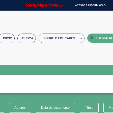
CORONAVÍRUS (COVID-19)
ACESSO À INFORMAÇÃO
Ministério da Defesa
Ministério das Relações
Mini
IR
Exteriores
PARA
O
Ministério da Cidadania
Ministério da Saúde
Mini
CONTEÚDO
ACESSO RE
INICIO
BUSCA
SOBRE O EDUCAPES
Ministério do Desenvolvimento
Controladoria-Geral da União
Minis
Regional
e do
Advocacia-Geral da União
Banco Central do Brasil
Plana
Autores
Data do documento
Título
Ma