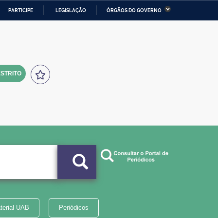
PARTICIPE
LEGISLAÇÃO
ÓRGÃOS DO GOVERNO
stério da Economia
Ministério da Infraestrutura
stério de Minas e Energia
Ministério da Ciência,
Tecnologia, Inovações e
Comunicações
STRITO
tério da Mulher, da Família
Secretaria-Geral
s Direitos Humanos
lto
terial UAB
Periódicos