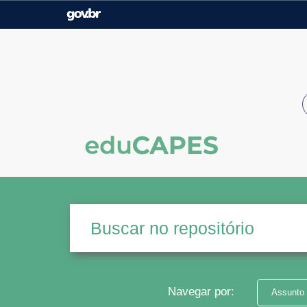
Casa Civil
Ministério da Justiça e
Segurança Pública
Ministério da Agricultura,
Ministério da Educação
Pecuária e Abastecimento
Ministério do Meio Ambiente
Ministério do Turismo
Secretaria de Governo
Gabinete de Segurança
Institucional
Navegar por:
Assunto