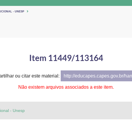
UCIONAL - UNESP
Item 11449/113164
tilhar ou citar este material:
http://educapes.capes.gov.br/ha
Não existem arquivos associados a este item.
cional - Unesp