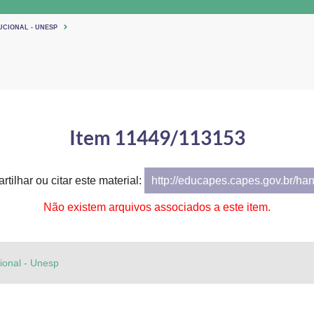
UCIONAL - UNESP
Item 11449/113153
tilhar ou citar este material:
http://educapes.capes.gov.br/ha
Não existem arquivos associados a este item.
cional - Unesp