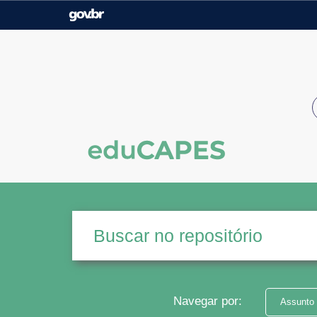
Casa Civil
Ministério da Justiça e
Segurança Pública
Ministério da Agricultura,
Ministério da Educação
Pecuária e Abastecimento
Ministério do Meio Ambiente
Ministério do Turismo
Secretaria de Governo
Gabinete de Segurança
Institucional
Navegar por:
Assunto