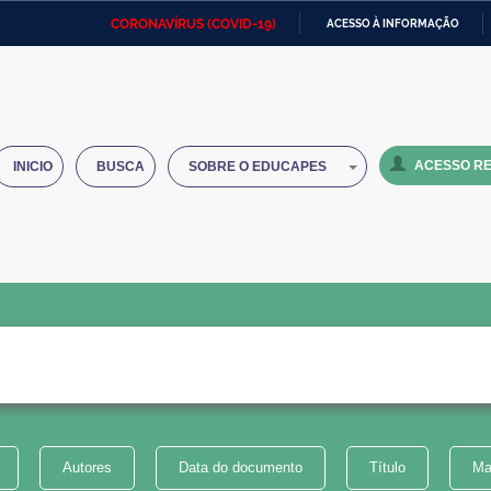
CORONAVÍRUS (COVID-19)
ACESSO À INFORMAÇÃO
Ministério da Defesa
Ministério das Relações
Mini
IR
Exteriores
PARA
O
Ministério da Cidadania
Ministério da Saúde
Mini
CONTEÚDO
ACESSO RE
INICIO
BUSCA
SOBRE O EDUCAPES
Ministério do Desenvolvimento
Controladoria-Geral da União
Minis
Regional
e do
Advocacia-Geral da União
Banco Central do Brasil
Plana
Autores
Data do documento
Título
Ma