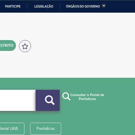
PARTICIPE
LEGISLAÇÃO
ÓRGÃOS DO GOVERNO
stério da Economia
Ministério da Infraestrutura
stério de Minas e Energia
Ministério da Ciência,
Tecnologia, Inovações e
Comunicações
STRITO
tério da Mulher, da Família
Secretaria-Geral
s Direitos Humanos
lto
terial UAB
Periódicos