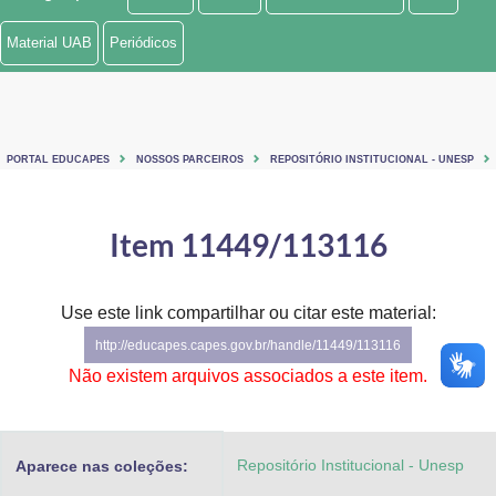
Ministério de Minas e Energia
Material UAB
Periódicos
Ministério da Ciência, Tecnologia, Inovações e Comunicações
Ministério do Meio Ambiente
PORTAL EDUCAPES
NOSSOS PARCEIROS
REPOSITÓRIO INSTITUCIONAL - UNESP
Ministério do Turismo
Ministério do Desenvolvimento Regional
Item 11449/113116
Controladoria-Geral da União
Use este link compartilhar ou citar este material:
Ministério da Mulher, da Família e dos Direitos Humanos
http://educapes.capes.gov.br/handle/11449/113116
Secretaria-Geral
Não existem arquivos associados a este item.
Secretaria de Governo
Repositório Institucional - Unesp
Aparece nas coleções:
Gabinete de Segurança Institucional