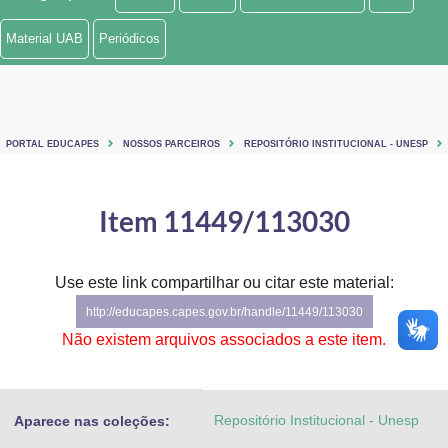
Ministério de Minas e Energia
Material UAB
Periódicos
Ministério da Ciência, Tecnologia, Inovações e Comunicações
Ministério do Meio Ambiente
PORTAL EDUCAPES
NOSSOS PARCEIROS
REPOSITÓRIO INSTITUCIONAL - UNESP
Ministério do Turismo
Ministério do Desenvolvimento Regional
Item 11449/113030
Controladoria-Geral da União
Use este link compartilhar ou citar este material:
Ministério da Mulher, da Família e dos Direitos Humanos
http://educapes.capes.gov.br/handle/11449/113030
Secretaria-Geral
Não existem arquivos associados a este item.
Secretaria de Governo
Repositório Institucional - Unesp
Aparece nas coleções:
Gabinete de Segurança Institucional