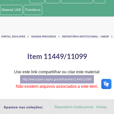
Ministério de Minas e Energia
Material UAB
Periódicos
Ministério da Ciência, Tecnologia, Inovações e Comunicações
Ministério do Meio Ambiente
PORTAL EDUCAPES
NOSSOS PARCEIROS
REPOSITÓRIO INSTITUCIONAL - UNESP
Ministério do Turismo
Ministério do Desenvolvimento Regional
Item 11449/11099
Controladoria-Geral da União
Use este link compartilhar ou citar este material:
Ministério da Mulher, da Família e dos Direitos Humanos
http://educapes.capes.gov.br/handle/11449/11099
Secretaria-Geral
Não existem arquivos associados a este item.
Secretaria de Governo
Repositório Institucional - Unesp
Aparece nas coleções:
Gabinete de Segurança Institucional