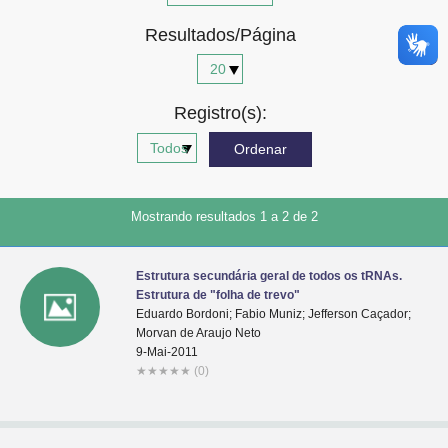
Advocacia-Geral da União
Resultados/Página
Banco Central do Brasil
Planalto
Registro(s):
Mostrando resultados 1 a 2 de 2
Estrutura secundária geral de todos os tRNAs.
Estrutura de "folha de trevo"
Eduardo Bordoni; Fabio Muniz; Jefferson Caçador;
Morvan de Araujo Neto
9-Mai-2011
★
★
★
★
★
(0)