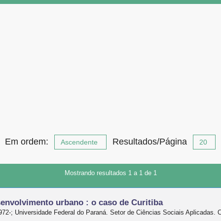
EGANDO POR AUTOR VIANA, LUIZ CA
Em ordem:
Resultados/Página
Mostrando resultados 1 a 1 de 1
senvolvimento urbano : o caso de Curitiba
1972-; Universidade Federal do Paraná. Setor de Ciências Sociais Aplicada