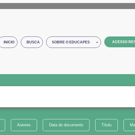
ACESSO RES
INICIO
BUSCA
SOBRE O EDUCAPES
Autores
Data do documento
Título
Ma