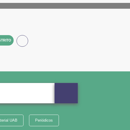
TRITO
terial UAB
Periódicos