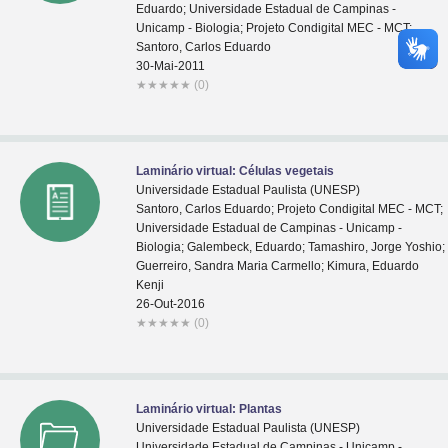
Eduardo; Universidade Estadual de Campinas -
Unicamp - Biologia; Projeto Condigital MEC - MCT;
Santoro, Carlos Eduardo
30-Mai-2011
★
★
★
★
★
(0)
Laminário virtual: Células vegetais
Universidade Estadual Paulista (UNESP)
Santoro, Carlos Eduardo; Projeto Condigital MEC - MCT;
Universidade Estadual de Campinas - Unicamp -
Biologia; Galembeck, Eduardo; Tamashiro, Jorge Yoshio;
Guerreiro, Sandra Maria Carmello; Kimura, Eduardo
Kenji
26-Out-2016
★
★
★
★
★
(0)
Laminário virtual: Plantas
Universidade Estadual Paulista (UNESP)
Universidade Estadual de Campinas - Unicamp -