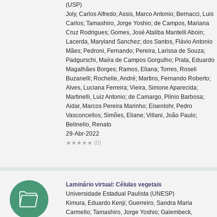
(USP)
Joly, Carlos Alfredo; Assis, Marco Antonio; Bernacci, Luis
Carlos; Tamashiro, Jorge Yoshio; de Campos, Mariana
Cruz Rodrigues; Gomes, José Ataliba Mantelli Aboin;
Lacerda, Maryland Sanchez; dos Santos, Flávio Antonio
Mães; Pedroni, Fernando; Pereira, Larissa de Souza;
Padgurschi, Maíra de Campos Gorgulho; Prata, Eduardo
Magalhães Borges; Ramos, Eliana; Torres, Roseli
Buzanelli; Rochelle, André; Martins, Fernando Roberto;
Alves, Luciana Ferreira; Vieira, Simone Aparecida;
Martinelli, Luiz Antonio; de Camargo, Plínio Barbosa;
Aidar, Marcos Pereira Marinho; Eisenlohr, Pedro
Vasconcellos; Simões, Eliane; Villani, João Paulo;
Belinello, Renato
29-Abr-2022
★
★
★
★
★
(0)
Laminário virtual: Células vegetais
Universidade Estadual Paulista (UNESP)
Kimura, Eduardo Kenji; Guerreiro, Sandra Maria
Carmello; Tamashiro, Jorge Yoshio; Galembeck,