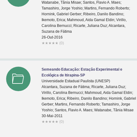
Watanabe, Tânia Misae; Santos, Flavio A. Maes;
Tamashiro, Jorge Yoshio; Martins, Fernando Roberto;
Hornink, Gabriel Gerber; Ribeiro, Danilo Bandino;
Ikemoto, Erica; Mahmoud, Aida Gamal Eldin; Virillo,
Carolina Bernucci; Ricarte, Juliana Duz; Alcantara,
Suzana de Fátima
26-Out-2016
★
★
★
★
★
(0)
Semeando Educação: Estação Experimental e
Ecológica de Itirapina-SP
Universidade Estadual Paulista (UNESP)
Alcantara, Suzana de Fátima; Ricarte, Juliana Duz;
Virillo, Carolina Bernucci; Mahmoud, Aida Gamal Eldin;
Ikemoto, Erica; Ribeiro, Danilo Bandino; Hornink, Gabriel
Gerber; Martins, Fernando Roberto; Tamashiro, Jorge
Yoshio; Santos, Flavio A. Maes; Watanabe, Tânia Misae
30-Mai-2011
★
★
★
★
★
(0)