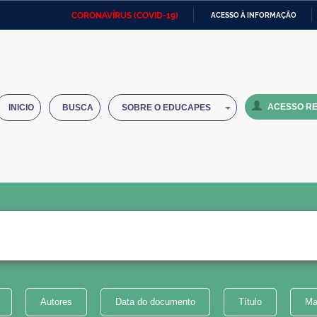
CORONAVÍRUS (COVID-19)
ACESSO À INFORMAÇÃO
Ministério da Defesa
Ministério das Relações
Mini
IR
Exteriores
PARA
O
Ministério da Cidadania
Ministério da Saúde
Mini
CONTEÚDO
ACESSO RE
INICIO
BUSCA
SOBRE O EDUCAPES
Ministério do Desenvolvimento
Controladoria-Geral da União
Minis
Regional
e do
Advocacia-Geral da União
Banco Central do Brasil
Plana
Autores
Data do documento
Título
Ma