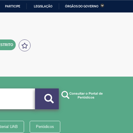
PARTICIPE
LEGISLAÇÃO
ÓRGÃOS DO GOVERNO
stério da Economia
Ministério da Infraestrutura
stério de Minas e Energia
Ministério da Ciência,
Tecnologia, Inovações e
Comunicações
STRITO
tério da Mulher, da Família
Secretaria-Geral
s Direitos Humanos
lto
terial UAB
Periódicos