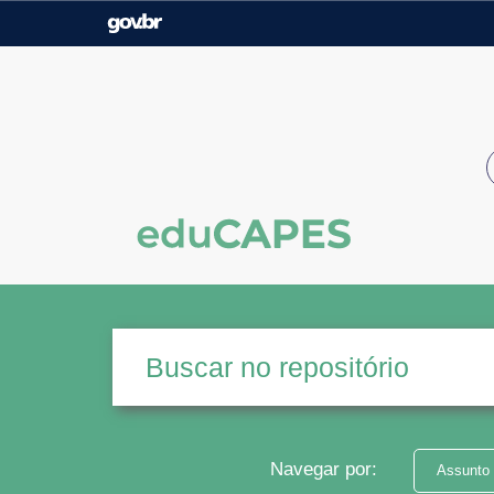
Casa Civil
Ministério da Justiça e
Segurança Pública
Ministério da Agricultura,
Ministério da Educação
Pecuária e Abastecimento
Ministério do Meio Ambiente
Ministério do Turismo
Secretaria de Governo
Gabinete de Segurança
Institucional
Navegar por:
Assunto