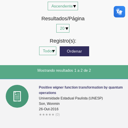
Advocacia-Geral da União
Resultados/Página
Banco Central do Brasil
Planalto
Registro(s):
Mostrando resultados 1 a 2 de 2
Positive wigner function transformation by quantum
operations
Universidade Estadual Paulista (UNESP)
Son, Wonmin
26-Out-2016
★
★
★
★
★
(0)