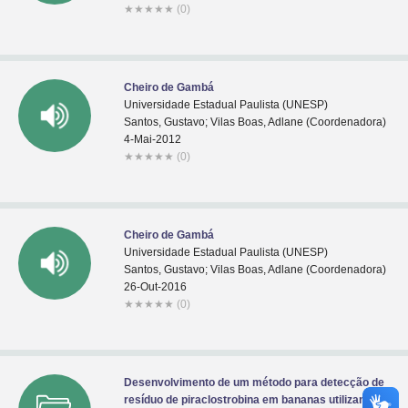
★
★
★
★
★
(0)
Cheiro de Gambá
Universidade Estadual Paulista (UNESP)
Santos, Gustavo; Vilas Boas, Adlane (Coordenadora)
4-Mai-2012
★
★
★
★
★
(0)
Cheiro de Gambá
Universidade Estadual Paulista (UNESP)
Santos, Gustavo; Vilas Boas, Adlane (Coordenadora)
26-Out-2016
★
★
★
★
★
(0)
Desenvolvimento de um método para detecção de
resíduo de piraclostrobina em bananas utilizando a