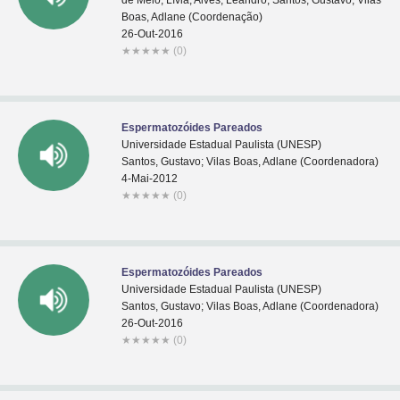
de Melo, Lívia; Alves, Leandro; Santos, Gustavo; Vilas
Boas, Adlane (Coordenação)
26-Out-2016
★
★
★
★
★
(0)
Espermatozóides Pareados
Universidade Estadual Paulista (UNESP)
Santos, Gustavo; Vilas Boas, Adlane (Coordenadora)
4-Mai-2012
★
★
★
★
★
(0)
Espermatozóides Pareados
Universidade Estadual Paulista (UNESP)
Santos, Gustavo; Vilas Boas, Adlane (Coordenadora)
26-Out-2016
★
★
★
★
★
(0)