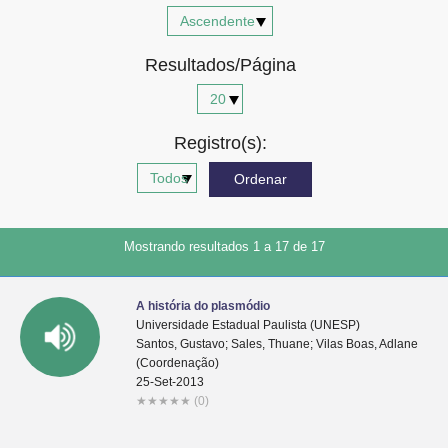
Advocacia-Geral da União
Resultados/Página
Banco Central do Brasil
Planalto
Registro(s):
Mostrando resultados 1 a 17 de 17
A história do plasmódio
Universidade Estadual Paulista (UNESP)
Santos, Gustavo; Sales, Thuane; Vilas Boas, Adlane
(Coordenação)
25-Set-2013
★
★
★
★
★
(0)