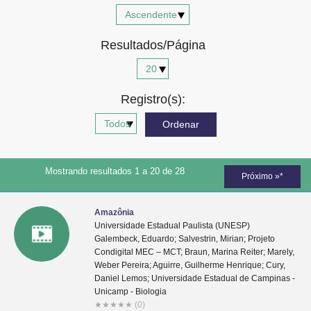
Advocacia-Geral da União
Resultados/Página
Banco Central do Brasil
Planalto
Registro(s):
Mostrando resultados 1 a 20 de 28
Próximo »*
Amazônia
Universidade Estadual Paulista (UNESP)
Galembeck, Eduardo; Salvestrin, Mirian; Projeto
Condigital MEC – MCT; Braun, Marina Reiter; Marely,
Weber Pereira; Aguirre, Guilherme Henrique; Cury,
Daniel Lemos; Universidade Estadual de Campinas -
Unicamp - Biologia
★
★
★
★
★
(0)