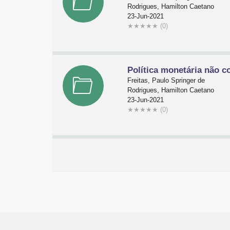
Rodrigues, Hamilton Caetano
23-Jun-2021
★
★
★
★
★
(0)
Política monetária não c
Freitas, Paulo Springer de
Rodrigues, Hamilton Caetano
23-Jun-2021
★
★
★
★
★
(0)