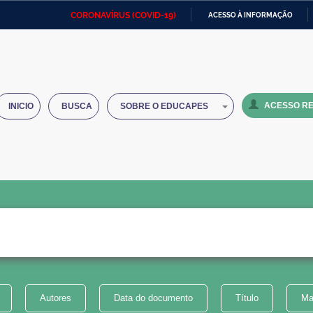
CORONAVÍRUS (COVID-19)
ACESSO À INFORMAÇÃO
Ministério da Defesa
Ministério das Relações
Mini
IR
Exteriores
PARA
O
Ministério da Cidadania
Ministério da Saúde
Mini
CONTEÚDO
ACESSO RE
INICIO
BUSCA
SOBRE O EDUCAPES
Ministério do Desenvolvimento
Controladoria-Geral da União
Minis
Regional
e do
Advocacia-Geral da União
Banco Central do Brasil
Plana
Autores
Data do documento
Título
Ma