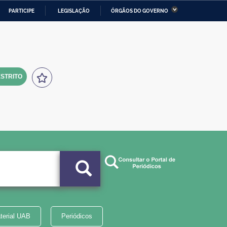
PARTICIPE
LEGISLAÇÃO
ÓRGÃOS DO GOVERNO
stério da Economia
Ministério da Infraestrutura
stério de Minas e Energia
Ministério da Ciência,
Tecnologia, Inovações e
Comunicações
STRITO
tério da Mulher, da Família
Secretaria-Geral
s Direitos Humanos
lto
terial UAB
Periódicos