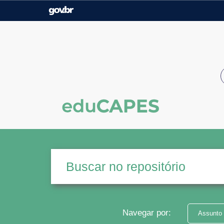
Casa Civil
Ministério da Justiça e
Segurança Pública
Ministério da Agricultura,
Ministério da Educação
Pecuária e Abastecimento
Ministério do Meio Ambiente
Ministério do Turismo
Secretaria de Governo
Gabinete de Segurança
Institucional
Navegar por:
Assunto