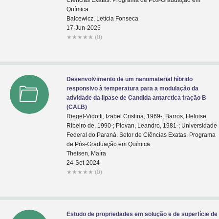
Ciências Exatas. Programa de Pós-Graduação em
Química
Balcewicz, Letícia Fonseca
17-Jun-2025
★
★
★
★
★
(0)
Desenvolvimento de um nanomaterial híbrido
responsivo à temperatura para a modulação da
atividade da lipase de Candida antarctica fração B
(CALB)
Riegel-Vidotti, Izabel Cristina, 1969-; Barros, Heloise
Ribeiro de, 1990-; Piovan, Leandro, 1981-; Universidade
Federal do Paraná. Setor de Ciências Exatas. Programa
de Pós-Graduação em Química
Theisen, Maíra
24-Set-2024
★
★
★
★
★
(0)
Estudo de propriedades em solução e de superfície de