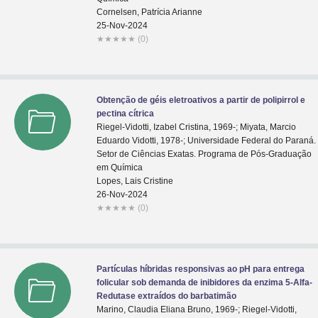
Cornelsen, Patrícia Arianne
25-Nov-2024
★
★
★
★
★
(0)
Obtenção de géis eletroativos a partir de polipirrol e
pectina cítrica
Riegel-Vidotti, Izabel Cristina, 1969-; Miyata, Marcio
Eduardo Vidotti, 1978-; Universidade Federal do Paraná.
Setor de Ciências Exatas. Programa de Pós-Graduação
em Química
Lopes, Lais Cristine
26-Nov-2024
★
★
★
★
★
(0)
Partículas híbridas responsivas ao pH para entrega
folicular sob demanda de inibidores da enzima 5-Alfa-
Redutase extraídos do barbatimão
Marino, Claudia Eliana Bruno, 1969-; Riegel-Vidotti,