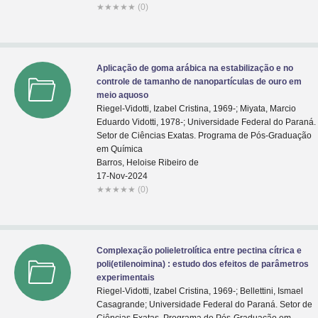
★
★
★
★
★
(0)
Aplicação de goma arábica na estabilização e no
controle de tamanho de nanopartículas de ouro em
meio aquoso
Riegel-Vidotti, Izabel Cristina, 1969-; Miyata, Marcio
Eduardo Vidotti, 1978-; Universidade Federal do Paraná.
Setor de Ciências Exatas. Programa de Pós-Graduação
em Química
Barros, Heloise Ribeiro de
17-Nov-2024
★
★
★
★
★
(0)
Complexação polieletrolítica entre pectina cítrica e
poli(etilenoimina) : estudo dos efeitos de parâmetros
experimentais
Riegel-Vidotti, Izabel Cristina, 1969-; Bellettini, Ismael
Casagrande; Universidade Federal do Paraná. Setor de