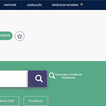
PARTICIPE
LEGISLAÇÃO
ÓRGÃOS DO GOVERNO
stério da Economia
Ministério da Infraestrutura
stério de Minas e Energia
Ministério da Ciência,
Tecnologia, Inovações e
Comunicações
STRITO
tério da Mulher, da Família
Secretaria-Geral
s Direitos Humanos
lto
terial UAB
Periódicos