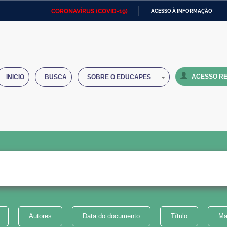
CORONAVÍRUS (COVID-19)
ACESSO À INFORMAÇÃO
Ministério da Defesa
Ministério das Relações
Mini
IR
Exteriores
PARA
O
Ministério da Cidadania
Ministério da Saúde
Mini
CONTEÚDO
ACESSO RE
INICIO
BUSCA
SOBRE O EDUCAPES
Ministério do Desenvolvimento
Controladoria-Geral da União
Minis
Regional
e do
Advocacia-Geral da União
Banco Central do Brasil
Plana
Autores
Data do documento
Título
Ma