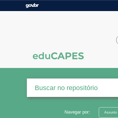
Casa Civil
Ministério da Justiça e
Segurança Pública
Ministério da Agricultura,
Ministério da Educação
Pecuária e Abastecimento
Ministério do Meio Ambiente
Ministério do Turismo
Secretaria de Governo
Gabinete de Segurança
Institucional
Navegar por:
Assunto