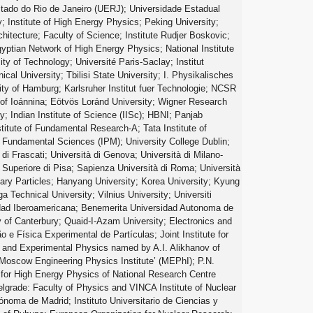
Estado do Rio de Janeiro (UERJ); Universidade Estadual
; Institute of High Energy Physics; Peking University;
itecture; Faculty of Science; Institute Rudjer Boskovic;
yptian Network of High Energy Physics; National Institute
ty of Technology; Université Paris-Saclay; Institut
l University; Tbilisi State University; I. Physikalisches
rsity of Hamburg; Karlsruher Institut fuer Technologie; NCSR
y of Ioánnina; Eötvös Loránd University; Wigner Research
; Indian Institute of Science (IISc); HBNI; Panjab
titute of Fundamental Research-A; Tata Institute of
n Fundamental Sciences (IPM); University College Dublin;
 di Frascati; Università di Genova; Università di Milano-
e Superiore di Pisa; Sapienza Università di Roma; Università
tary Particles; Hanyang University; Korea University; Kyung
 Technical University; Vilnius University; Universiti
idad Iberoamericana; Benemerita Universidad Autonoma de
 of Canterbury; Quaid-I-Azam University; Electronics and
e Física Experimental de Partículas; Joint Institute for
al and Experimental Physics named by A.I. Alikhanov of
’Moscow Engineering Physics Institute’ (MEPhI); P.N.
 for High Energy Physics of National Research Centre
elgrade: Faculty of Physics and VINCA Institute of Nuclear
oma de Madrid; Instituto Universitario de Ciencias y