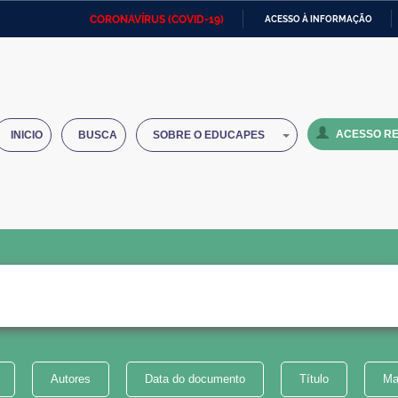
CORONAVÍRUS (COVID-19)
ACESSO À INFORMAÇÃO
Ministério da Defesa
Ministério das Relações
Mini
IR
Exteriores
PARA
O
Ministério da Cidadania
Ministério da Saúde
Mini
CONTEÚDO
ACESSO RE
INICIO
BUSCA
SOBRE O EDUCAPES
Ministério do Desenvolvimento
Controladoria-Geral da União
Minis
Regional
e do
Advocacia-Geral da União
Banco Central do Brasil
Plana
Autores
Data do documento
Título
Ma