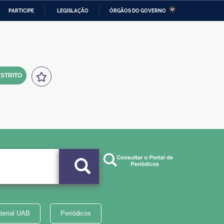
PARTICIPE
LEGISLAÇÃO
ÓRGÃOS DO GOVERNO
stério da Economia
Ministério da Infraestrutura
stério de Minas e Energia
Ministério da Ciência,
Tecnologia, Inovações e
Comunicações
STRITO
tério da Mulher, da Família
Secretaria-Geral
s Direitos Humanos
lto
terial UAB
Periódicos