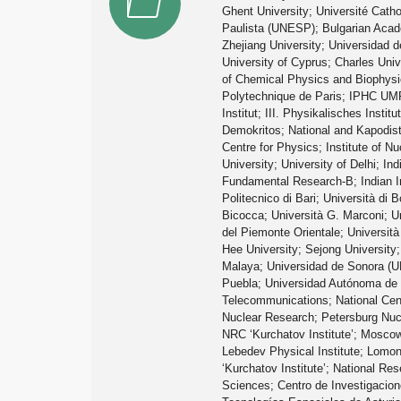
Ghent University; Université Cath
Paulista (UNESP); Bulgarian Acade
Zhejiang University; Universidad 
University of Cyprus; Charles Uni
of Chemical Physics and Biophysics
Polytechnique de Paris; IPHC UMR 
Institut; III. Physikalisches Insti
Demokritos; National and Kapodistr
Centre for Physics; Institute of N
University; University of Delhi; I
Fundamental Research-B; Indian In
Politecnico di Bari; Università di 
Bicocca; Università G. Marconi; Un
del Piemonte Orientale; Università
Hee University; Sejong University;
Malaya; Universidad de Sonora (U
Puebla; Universidad Autónoma de S
Telecommunications; National Centr
Nuclear Research; Petersburg Nucle
NRC ‘Kurchatov Institute’; Moscow
Lebedev Physical Institute; Lomon
‘Kurchatov Institute’; National Re
Sciences; Centro de Investigacion