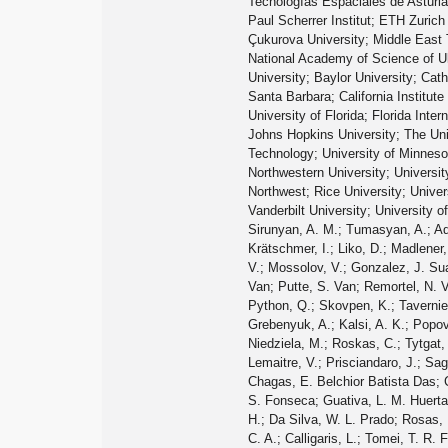
Tecnologías Espaciales de Asturia
Paul Scherrer Institut; ETH Zurich 
Çukurova University; Middle East Te
National Academy of Science of Ukr
University; Baylor University; Cat
Santa Barbara; California Institut
University of Florida; Florida Inter
Johns Hopkins University; The Uni
Technology; University of Minnesot
Northwestern University; Universit
Northwest; Rice University; Unive
Vanderbilt University; University 
Sirunyan, A. M.; Tumasyan, A.; Adam, W.; Ambrogi, F.; Bergauer, T.; Dragicevic, M.; Erö, J.; Valle, A. Escalante Del; Flechl, M.; Frühwirth, R.; Jeitler, M.; Krammer, N.; Krätschmer, I.; Liko, D.; Madlener, T.; Mikulec, I.; Rad, N.; Schieck, J.; Schöfbeck, R.; Spanring, M.; Spitzbart, D.; Waltenberger, W.; Wulz, C. E.; Zarucki, M.; Drugakov, V.; Mossolov, V.; Gonzalez, J. Suarez; Darwish, M. R.; De Wolf, E. A.; Croce, D. Di; Janssen, X.; Lelek, A.; Pieters, M.; Sfar, H. Rejeb; Haevermaet, H. Van; Mechelen, P. Van; Putte, S. Van; Remortel, N. Van; Blekman, F.; Bols, E. S.; Chhibra, S. S.; D’Hondt, J.; De Clercq, J.; Lontkovskyi, D.; Lowette, S.; Marchesini, I.; Moortgat, S.; Python, Q.; Skovpen, K.; Tavernier, S.; Doninck, W. Van; Mulders, P. Van; Beghin, D.; Bilin, B.; Clerbaux, B.; De Lentdecker, G.; Delannoy, H.; Dorney, B.; Favart, L.; Grebenyuk, A.; Kalsi, A. K.; Popov, A.; Postiau, N.; Starling, E.; Thomas, L.; Velde, C. Vander; Vanlaer, P.; Vannerom, D.; Cornelis, T.; Dobur, D.; Khvastunov, I.; Niedziela, M.; Roskas, C.; Tytgat, M.; Verbeke, W.; Vermassen, B.; Vit, M.; Bondu, O.; Bruno, G.; Caputo, C.; David, P.; Delaere, C.; Delcourt, M.; Giammanco, A.; Lemaitre, V.; Prisciandaro, J.; Saggio, A.; Marono, M. Vidal; Vischia, P.; Zobec, J.; Alves, F. L.; Alves, G. A.; Silva, G. Correia; Hensel, C.; Moraes, A.; Teles, P. Rebello; Chagas, E. Belchior Batista Das; Carvalho, W.; Chinellato, J.; Coelho, E.; Da Costa, E. M.; Da Silveira, G. G.; De Jesus Damiao, D.; De Oliveira Martins, C.; De Souza, S. Fonseca; Guativa, L. M. Huertas; Malbouisson, H.; Martins, J.; Figueiredo, D. Matos; Jaime, M. Medina; De Almeida, M. Melo; Herrera, C. Mora; Mundim, L.; Nogima, H.; Da Silva, W. L. Prado; Rosas, L. J. Sanchez; Santoro, A.; Sznajder, A.; Thiel, M.; Manganote, E. J. Tonelli; Da Silva De Araujo, F. Torres; Pereira, A. Vilela; Bernardes, C. A.; Calligaris, L.; Tomei, T. R. Fernandez Perez; Gregores, E. M.; Lemos, D. S.; Mercadante, P. G.; Novaes, S. F.; Padula, SandraS.; Aleksandrov, A.; Antchev, G.; Hadjiiska, R.; Iaydjiev, 