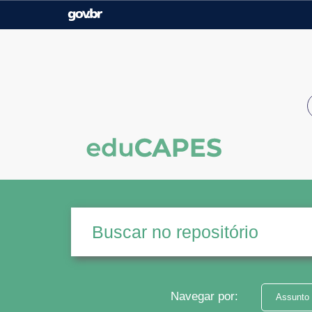
Casa Civil
Ministério da Justiça e
Segurança Pública
Ministério da Agricultura,
Ministério da Educação
Pecuária e Abastecimento
Ministério do Meio Ambiente
Ministério do Turismo
Secretaria de Governo
Gabinete de Segurança
Institucional
Navegar por:
Assunto