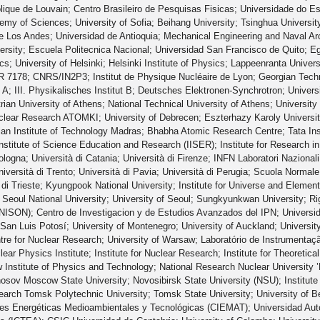
olique de Louvain; Centro Brasileiro de Pesquisas Fisicas; Universidade do 
my of Sciences; University of Sofia; Beihang University; Tsinghua University
de Los Andes; Universidad de Antioquia; Mechanical Engineering and Naval Arch
versity; Escuela Politecnica Nacional; Universidad San Francisco de Quito; Eg
; University of Helsinki; Helsinki Institute of Physics; Lappeenranta Universi
7178; CNRS/IN2P3; Institut de Physique Nucléaire de Lyon; Georgian Technica
tut A; III. Physikalisches Institut B; Deutsches Elektronen-Synchrotron; Unive
ian University of Athens; National Technical University of Athens; Universit
uclear Research ATOMKI; University of Debrecen; Eszterhazy Karoly University
ndian Institute of Technology Madras; Bhabha Atomic Research Centre; Tata Ins
stitute of Science Education and Research (IISER); Institute for Research i
Bologna; Università di Catania; Università di Firenze; INFN Laboratori Nazionali
iversità di Trento; Università di Pavia; Università di Perugia; Scuola Normal
 di Trieste; Kyungpook National University; Institute for Universe and Elemen
 Seoul National University; University of Seoul; Sungkyunkwan University; Riga
NISON); Centro de Investigacion y de Estudios Avanzados del IPN; Univers
an Luis Potosí; University of Montenegro; University of Auckland; University
e for Nuclear Research; University of Warsaw; Laboratório de Instrumentação 
ar Physics Institute; Institute for Nuclear Research; Institute for Theoretic
 Institute of Physics and Technology; National Research Nuclear University 
osov Moscow State University; Novosibirsk State University (NSU); Institute
search Tomsk Polytechnic University; Tomsk State University; University of B
es Energéticas Medioambientales y Tecnológicas (CIEMAT); Universidad Autón