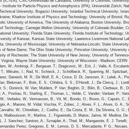
s (ICTEA); CSIC-Universidad de Cantabria; University of Colombo; Universit
- Institute for Particle Physics and Astrophysics (IPA); Universität Zürich; Na
chnical University; Bogazici University; Istanbul Technical University; Istanbul
aine; Kharkov Institute of Physics and Technology; University of Bristol; Rut
holic University of America; The University of Alabama; Boston University; Brow
e of Technology; Carnegie Mellon University; University of Colorado Boulder; Co
national University; Florida State University; Florida Institute of Technology; U
versity of Kansas; Kansas State University; Lawrence Livermore National Lab
a; University of Mississippi; University of Nebraska-Lincoln; State University
y of Notre Dame; The Ohio State University; Princeton University; University 
rsity of Rochester; The State University of New Jersey; University of Tennes
of Virginia; Wayne State University; University of Wisconsin - Madison; CERN
P.; Misheva, M.; Rodozov, M.; Shopova, M.; Sultanov, G.; Bonchev, M.; Dimitrov, A.; Ivanov, T.; Litov, L.; Pavlov, B.; Petkov, P.; Fang, W.; Gao, X.; Yuan, L.; Ahmad, M.; Hu, Z.; Wang, Y.; Chen, G. M.; Chen, H. S.; Chen, M.; Jiang, C. H.; Leggat, D.; Liao, H.; Liu, Z.; Spiezia, A.; Tao, J.; Yazgan, E.; Zhang, H.; Zhang, S.; Zhao, J.; Agapitos, A.; Ban, Y.; Chen, G.; Levin, A.; Li, J.; Li, L.; Li, Q.; Mao, Y.; Qian, S. J.; Wang, D.; Wang, Q.; Xiao, M.; Avila, C.; Cabrera, A.; Florez, C.; Hernández, C. F. González; Delgado, M. A. Segura; Guisao, J. Mejia; Alvarez, J. D. Ruiz; González, C. A. Salazar; Arbelaez, N. Vanegas; Giljanović, D.; Godinovic, N.; Lelas, D.; Puljak, I.; Sculac, T.; Antunovic, Z.; Kovac, M.; Brigljevic, V.; Ferencek, D.; Kadija, K.; Mesic, B.; Roguljic, M.; Starodumov, A.; Susa, T.; Ather, M. W.; Attikis, A.; Erodotou, E.; Ioannou, A.; Kolosova, M.; Konstantinou, S.; Mavromanolakis, G.; Mousa, J.; Nicolaou, C.; Ptochos, F.; Razis, P. A.; Rykaczewski, H.; Tsiakkouri, D.; Finger, M.; Kveton, A.; Tomsa, J.; Ayala, E.; Jarrin, E. Carrera; Abdalla, H.; Elgammal, S.; Bhowmik, S.; De Oliveira, A. Carvalho Antunes; Dewanjee, R. K.; Ehataht, K.; Kadastik, M.; Raidal, M.; Veelken, C.; Eerola, P.; Forthomme, L.; Kirschenmann, H.; Osterberg, K.; Voutilainen, M.; Garcia, F.; Havukainen, J.; Heikkilä, J. K.; Karimäki, V.; Kim, M. S.; Kinnunen, R.; Lampén, T.; Lassila-Perini, K.; Laurila, S.; Lehti, S.; Lindén, T.; Luukka, P.; Mäenpää, T.; Siikonen, H.; Tuominen, E.; Tuominiemi, J.; Tuuva, T.; Besancon, M.; Couderc, F.; Dejardin, M.; Denegri, D.; Fabbro, B.; Faure, J. L.; Ferri, F.; Ganjour, S.; Givernaud, A.; Gras, P.; de Monchenault, G. Hamel; Jarry, P.; Leloup, C.; Lenzi, B.; Locci, E.; Malcles, J.; Rander, J.; Rosowsky, A.; Sahin, M.; Savoy-Navarro, A.; Titov, M.; Yu, G. B.; Ahuja, S.; Amendola, C.; Beaudette, F.; Busson, P.; Charlot, C.; Diab, B.; Falmagne, G.; de Cassagnac, R. Granier; Kucher, I.; Lobanov, A.; Perez, C. Martin; Nguyen, M.; Ochando, C.; Paganini, P.; Rembser, J.; Salerno, R.; Sauvan, J. B.; Sirois, Y.; Zabi, A.; Zghiche, A.; Agram, J. L.; Andrea, J.; Bloch, D.; Bourgatte, G.; Brom, J. M.; Chabert, E. C.; Collard, C.; Conte, E.; Fontaine, J. C.; Gelé, D.; Goerlach, U.; Jansová, M.; Bihan, A.-C. Le; Tonon, N.; Hove, P. Van; Gadrat, S.; Beauceron, S.; Bernet, C.; Boudoul, G.; Camen, C.; Carle, A.; Chanon, N.; Chierici, R.; Contardo, D.; Depasse, P.; Mamouni, H. El; Fay, J.; Gascon, S.; Gouzevitch, M.; Ille, B.; Jain, Sa.; Lagarde, F.; Laktineh, I. B.; Lattaud, H.; Lesauvage, A.; Lethuillier, M.; Mirabito, L.; Perries, S.; Sordini, V.; Torterotot, L.; Touquet, G.; Donckt, M. Vander; Viret, S.; Khvedelidze, A.; Tsamalaidze, Z.; Autermann, C.; Feld, L.; Klein, K.; Lipinski, M.; Meuser, D.; Pauls, A.; Preuten, M.; Rauch, M. P.; Schulz, J.; Teroerde, M.; Wittmer, B.; Erdmann, M.; Fischer, B.; Ghosh, S.; Hebbeker, T.; Hoepfner, K.; Keller, H.; Mastrolorenzo, L.; Merschmeyer, M.; Meyer, A.; Millet, P.; Mocellin, G.; Mondal, S.; Mukherjee, S.; Noll, D.; Novak, A.; Pook, T.; Pozdnyakov, A.; Quast, T.; Radziej, M.; Rath, Y.; Reithler, H.; Roemer, J.; Schmidt, A.; Schuler, S. C.; Sharma, A.; Wiedenbeck, S.; Zaleski, S.; Flügge, G.; Ahmad, W. Haj; Hlushchenko, O.; Kress, T.; Müller, T.; Nowack, A.; Pistone, C.; Pooth, O.; Roy, D.; Sert, H.; Stahl, A.; Martin, M. Aldaya; Asmuss, P.; Babounikau, I.; Bakhshiansohi, H.; Beernaert, K.; Behnke, O.; Martínez, A. Bermúdez; Bertsche, D.; Anuar, A. A. Bin; Borras, K.; Botta, V.; Campbell, A.; Cardini, A.; Connor, P.; Rodríguez, S. Consuegra; Contreras-Campana, C.; Danilov, V.; De Wit, A.; Defranchis, M. M.; Pardos, C. Diez; Damiani, D. Domínguez; Eckerlin, G.; Eckstein, D.; Eichhorn, T.; Elwood, A.; Eren, E.; Gallo, E.; Geiser, A.; Grohsjean, A.; Guthoff, M.; Haranko, M.; Harb, A.; Jafari, A.; Jomhari, N. Z.; Jung, H.; Kasem, A.; Kasemann, M.; Kaveh, H.; Keaveney, J.; Kleinwort, C.; Knolle, J.; Krücker, D.; Lange, W.; Lenz, T.; Lidrych, J.; Lipka, K.; Lohmann, W.; Mankel, R.; Melzer-Pellmann, I. A.; Meyer, A. B.; Meyer, M.; Missiroli, M.; Mnich, J.; Mussgiller, A.; Myronenko, V.; Adán, D. Pérez; Pflitsch, S. K.; Pitzl, D.; Raspereza, A.; Saibel, A.; Savitskyi, M.; Scheurer, V.; Schütze, P.; Schwanenberger, C.; Shevchenko, R.; Singh, A.; Tholen, H.; Turkot, O.; Vagnerini, A.; De Klundert, M. Van; Walsh, R.; Wen, Y.; Wichmann, K.; Wissing, C.; Zenaiev, O.; Zlebcik, R.; Aggleton, R.; Bein, S.; Benato, L.; Benecke, A.; Blobel, V.; Dreyer, T.; Ebrahimi, A.; Feindt, F.; Fröhlich, A.; Garbers, C.; Garutti, E.; Gonzalez, D.; Gunnellini, P.; Haller, J.; Hinzmann, A.; Karavdina