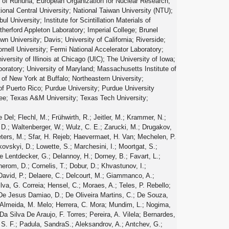
y of Ruhuna; European Organization for Nuclear Research;
tional Central University; National Taiwan University (NTU);
 University; Institute for Scintillation Materials of
herford Appleton Laboratory; Imperial College; Brunel
n University; Davis; University of California; Riverside;
rnell University; Fermi National Accelerator Laboratory;
niversity of Illinois at Chicago (UIC); The University of Iowa;
oratory; University of Maryland; Massachusetts Institute of
 of New York at Buffalo; Northeastern University;
of Puerto Rico; Purdue University; Purdue University
see; Texas A&M University; Texas Tech University;
, A.; Kasieczka, G.; Klanner, R.; Kogler, R.; Kovalchuk, N.; Kurz, S.; Kutzner, V.; Lange, J.; Lange, T.; Malara, A.; Multhaup, J.; Niemeyer, C. E.N.; Perieanu, A.; Reimers, A.; Rieger, O.; Scharf, C.; Schleper, P.; Schumann, S.; Schwandt, J.; Sonneveld, J.; Stadie, H.; Steinbrück, G.; Stober, F. M.; Vormwald, B.; Zoi, I.; Akbiyik, M.; Barth, C.; Baselga, M.; Baur, S.; Berger, T.; Butz, E.; Caspart, R.; Chwalek, T.; De Boer, W.; Dierlamm, A.; Morabit, K. El; Faltermann, N.; Giffels, M.; Goldenzweig, P.; Gottmann, A.; Harrendorf, M. A.; Hartmann, F.; Husemann, U.; Kudella, S.; Mitra, S.; Mozer, M. U.; Müller, D.; Müller, Th.; Musich, M.; Nürnberg, A.; Quast, G.; Rabbertz, K.; Schröder, M.; Shvetsov, I.; Simonis, H. J.; Ulrich, R.; Wassmer, M.; Weber, M.; Wöhrmann, C.; Wolf, R.; Anagnostou, G.; Asenov, P.; Daskalakis, G.; Geralis, T.; Kyriakis, A.; Loukas, D.; Paspalaki, G.; Diamantopoulou, M.; Karathanasis, G.; Kontaxakis, P.; Manousakis-katsikakis, A.; Panagiotou, A.; Papavergou, I.; Saoulidou, N.; Stakia, A.; Theofilatos, K.; Vellidis, K.; Vourliotis, E.; Bakas, G.; Kousouris, K.; Papakrivopoulos, I.; Tsipolitis, G.; Evangelou, I.; Foudas, C.; Gianneios, P.; Katsoulis, P.; Kokkas, P.; Mallios, S.; Manitara, K.; Manthos, N.; Papadopoulos, I.; Strologas, J.; Triantis, F. A.; Tsitsonis, D.; Bartók, M.; Chudasama, R.; Csanad, M.; Major, P.; Mandal, K.; Mehta, A.; Nagy, M. I.; Pasztor, G.; Surányi, O.; Veres, G. I.; Bencze, G.; Hajdu, C.; Horvath, D.; Sikler, F.; Vámi, T.; Veszpremi, V.; Vesztergombi, G.; Beni, N.; Czellar, S.; Karancsi, J.; Molnar, J.; Szillasi, Z.; Raics, P.; Teyssier, D.; Trocsanyi, Z. L.; Ujvari, B.; Csorgo, T.; Metzger, W. J.; Nemes, F.; Novak, T.; Choudhury, S.; Komaragiri, J. R.; Tiwari, P. C.; Bahinipati, S.; Kar, C.; Kole, G.; Mal, P.; Bindhu, V. K. Muraleedharan Nair; Nayak, A.; Sahoo, D. K.; Swain, S. K.; Bansal, S.; Beri, S. B.; Bhatnagar, V.; Chauhan, S.; Chawla, R.; Dhingra, N.; Gupta, R.; Kaur, A.; Kaur, M.; Kaur, S.; Kumari, P.; Lohan, M.; Meena, M.; Sandeep, K.; Sharma, S.; Singh, J. B.; Virdi, A. K.; Bhardwaj, A.; Choudhary, B. C.; Garg, R. B.; Gola, M.; Keshri, S.; Kumar, Ashok; Naimuddin, M.; Priyanka, P.; Ranjan, K.; Shah, Aashaq; Sharma, R.; Bhardwaj, R.; Bharti, M.; Bhattacharya, R.; Bhattacharya, S.; Bhawandeep, U.; Bhowmik, D.; Dutta, S.; Gomber, B.; Maity, M.; Mondal, K.; Nandan, S.; Purohit, A.; Rout, P. K.; Saha, G.; Sarkar, S.; Sarkar, T.; Sharan, M.; Singh, B.; Thakur, S.; Behera, P. K.; Kalbhor, P.; Muhammad, A.; Pujahari, P. R.; Sikdar, A. K.; Dutta, D.; Jha, V.; Kumar, V.; Mishra, D. K.; Netrakanti, P. K.; Pant, L. M.; Shukla, P.; Aziz, T.; Bhat, M. A.; Dugad, S.; Mohanty, G. B.; Sur, N.; Verma, RavindraKumar; Banerjee, S.; Chatterjee, S.; Das, P.; Guchait, M.; Karmakar, S.; Kumar, S.; Majumder, G.; Mazumdar, K.; Sahoo, N.; Sawant, S.; Dube, S.; Kansal, B.; Kapoor, A.; Kothekar, K.; Pandey, S.; Rane, A.; Rastogi, A.; Chenarani, S.; Tadavani, E. Eskandari; Etesami, S. M.; Khakzad, M.; Najafabadi, M. Mohammadi; Naseri, M.; Hosseinabadi, F. Rezaei; Felcini, M.; Grunewald, M.; Abbrescia, M.; Aly, R.; Calabria, C.; Colaleo, A.; Creanza, D.; Cristella, L.; De Filippis, N.; De Palma, M.; Florio, A. Di; Elmetenawee, W.; Fiore, L.; Gelmi, A.; Iaselli, G.; Ince, M.; Lezki, S.; Maggi, G.; Maggi, M.; Merlin, J. A.; Miniello, G.; My, S.; Nuzzo, S.;